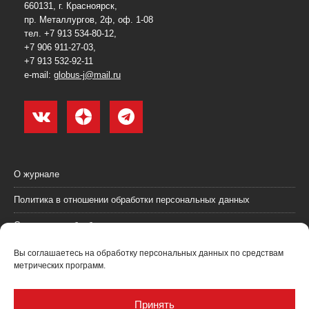
660131, г. Красноярск,
пр. Металлургов, 2ф, оф. 1-08
тел. +7 913 534-80-12,
+7 906 911-27-03,
+7 913 532-92-11
e-mail:
globus-j@mail.ru
О журнале
Политика в отношении обработки персональных данных
Согласие на обработку персональных данных
Пользовательское соглашение (оферта)
Вы соглашаетесь на обработку персональных данных по средствам
метрических программ.
Согласие на получение рекламных материалов
Рекламодателям
Принять