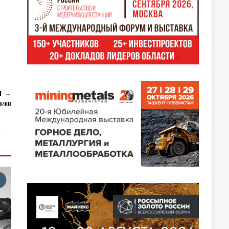
Я
ники