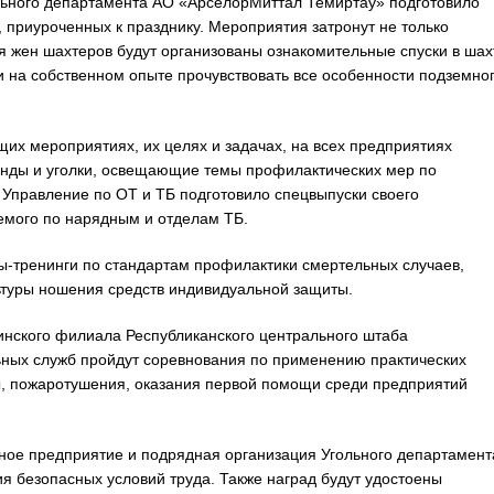
ольного департамента АО «АрселорМиттал Темиртау» подготовило
 приуроченных к празднику. Мероприятия затронут не только
ля жен шахтеров будут организованы ознакомительные спуски в шах
и на собственном опыте прочувствовать все особенности подземно
их мероприятиях, их целях и задачах, на всех предприятиях
нды и уголки, освещающие темы профилактических мер по
а Управление по ОТ и ТБ подготовило спецвыпуски своего
мого по нарядным и отделам ТБ.
ы-тренинги по стандартам профилактики смертельных случаев,
туры ношения средств индивидуальной защиты.
инского филиала Республиканского центрального штаба
ных служб пройдут соревнования по применению практических
, пожаротушения, оказания первой помощи среди предприятий
ное предприятие и подрядная организация Угольного департамент
 безопасных условий труда. Также наград будут удостоены