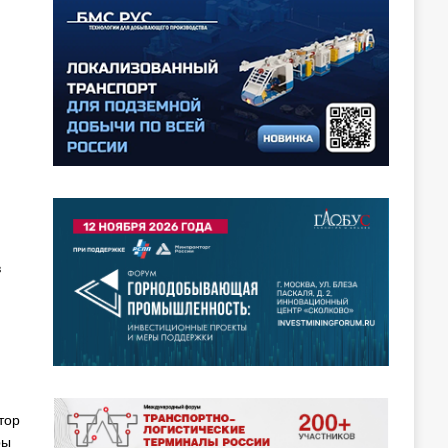
в
тор
ры