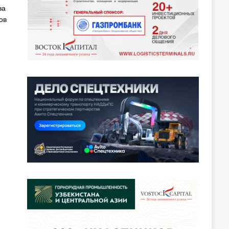
за
ов