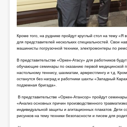
Кроме того, на руднике пройдут круглый стол на тему «Я
для представителей нескольких специальностей. Свои на
машинисты погрузочной техники, электромонтеры по ремо
В представительстве «Оркен-Атасу» для работников будут
обучающие семинары по оказанию первой медицинской по
настольному теннису, шахматам, армрестлингу и т.д. Кром
останутся без наград и работники шахты «Западный Кар
подземная бригада».
В представительстве «Оркен-Атансор»
пройдут семинары
«Анализ основных причин производственного травматизма»
индивидуальной защиты и агитационных плакатов. Дети со
рисунков на тему техники безопасности и писем для роди