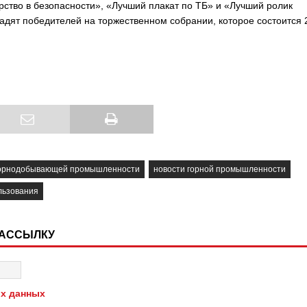
ство в безопасности», «Лучший плакат по ТБ» и «Лучший ролик
дят победителей на торжественном собрании, которое состоится 
горнодобывающей промышленности
новости горной промышленности
льзования
РАССЫЛКУ
х данных