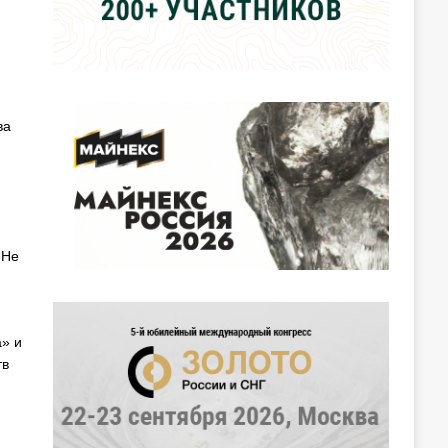
ва
 Не
» и
тв