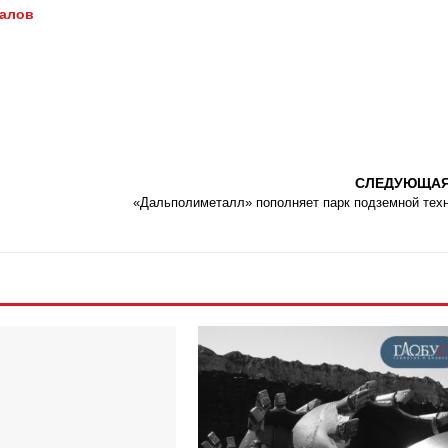
иалов
СЛЕДУЮЩА
«Дальполиметалл» пополняет парк подземной тех