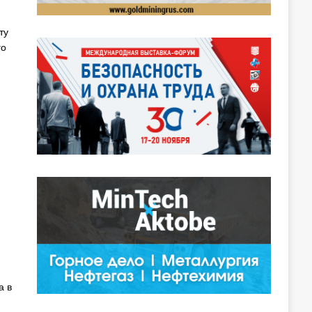
ту
го
а в