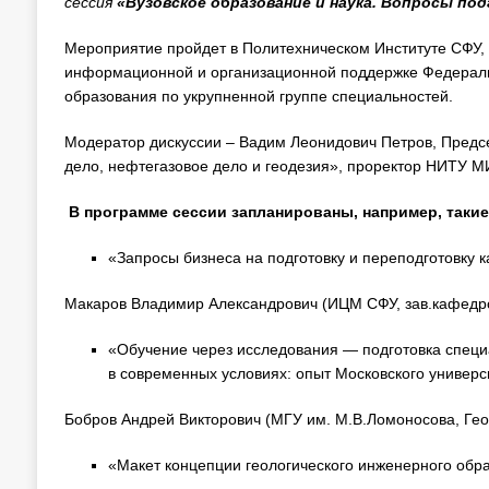
сессия
«Вузовское образование и наука. Вопросы по
Мероприятие пройдет в Политехническом Институте СФУ, 
информационной и организационной поддержке Федераль
образования по укрупненной группе специальностей.
Модератор дискуссии – Вадим Леонидович Петров, Предс
дело, нефтегазовое дело и геодезия», проректор НИТУ 
В программе сессии запланированы, например, такие
«Запросы бизнеса на подготовку и переподготовку к
Макаров Владимир Александрович (ИЦМ СФУ, зав.кафедр
«Обучение через исследования — подготовка специ
в современных условиях: опыт Московского универс
Бобров Андрей Викторович (МГУ им. М.В.Ломоносова, Геол
«Макет концепции геологического инженерного обр