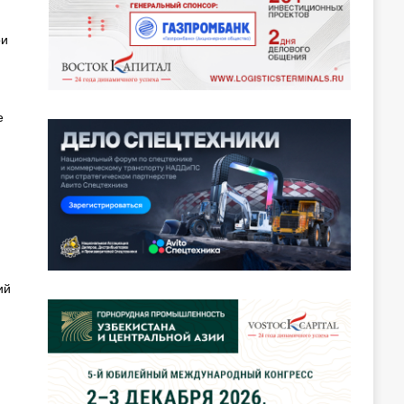
ри
е
ий