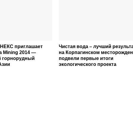
НЕКС приглашает
Чистая вода – лучший результа
a Mining 2014 —
на Корпагинском месторожде
й горнорудный
подвели первые итоги
Азии
экологического проекта