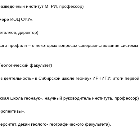
разведочный институт МГРИ, профессор)
мере ИОЦ СФУ».
еталлов, директор)
ского профиля – о некоторых вопросах совершенствования системы
еологический факультет)
з деятельность» в Сибирской школе геонаук ИРНИТУ: итоги перво
кая школа геонаук», научный руководитель института, профессор)
ерспективы».
рситет, декан геолого- географического факультета).