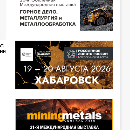
т:
нии