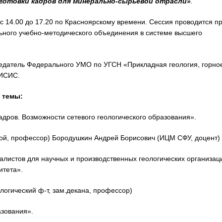
дготовки кадров для минерально-сырьевой отрасли»
.
с 14.00 до 17.20 по Красноярскому времени. Сессия проводится п
ного учебно-методического объединения в системе высшего
едатель Федерального УМО по УГСН «Прикладная геология, горно
МИСИС.
 темы:
адров. Возможности сетевого геологического образования».
ой, профессор) Бородушкин Андрей Борисович (ИЦМ СФУ, доцент)
алистов для научных и производственных геологических организац
итета».
огический ф-т, зам.декана, профессор)
азования».