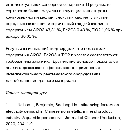
интеллектуальной сенсорной сепарации. В результате
сортировки были получены следующие концентраты:
крупнозернистый каолин, слоистый каолин, углистые
породные включения и коричневый гладкий каолин с
содержанием Al2O3 43,31 %, Fe2O3 0,43 %, TiO2 1,06 % при
выходе 30,01 %.
Результаты испытаний подтвердили, что показатели
содержания Al2O3, Fe2O3 и TiO2 в хвостах соответствуют
требованиям заказчика. Достижение целевых показателей
анализа доказывает эффективность применения
интеллектуального рентгеновского оборудования
для обогащения данного материала.
Список
литературы
1. Nelson I., Benjamin, Boqiang Lin. Influencing factors on
electricity demand in Chinese nonmetallic mineral product
industry: A quantile perspective. Journal of Cleaner Production,
2020, 234: 1-9.