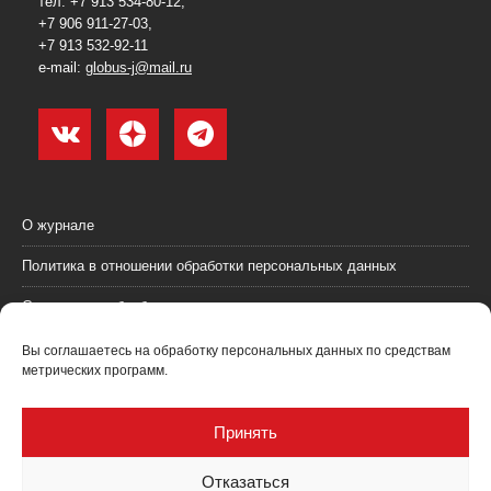
тел. +7 913 534-80-12,
+7 906 911-27-03,
+7 913 532-92-11
e-mail:
globus-j@mail.ru
О журнале
Политика в отношении обработки персональных данных
Согласие на обработку персональных данных
Пользовательское соглашение (оферта)
Вы соглашаетесь на обработку персональных данных по средствам
метрических программ.
Согласие на получение рекламных материалов
Рекламодателям
Принять
Контакты
Отказаться