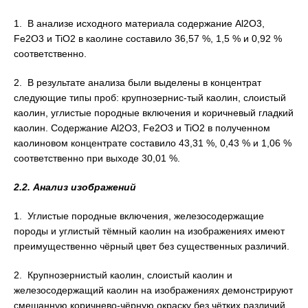
1. В анализе исходного материала содержание Al2O3,
Fe2O3 и TiO2 в каолине составило 36,57 %, 1,5 % и 0,92 %
соответственно.
2. В результате анализа были выделены в концентрат
следующие типы проб: крупнозернис-тый каолин, слоистый
каолин, углистые породные включения и коричневый гладкий
каолин. Содержание Al2O3, Fe2O3 и TiO2 в полученном
каолиновом концентрате составило 43,31 %, 0,43 % и 1,06 %
соответственно при выходе 30,01 %.
2.2. Анализ изображений
1. Углистые породные включения, железосодержащие
породы и углистый тёмный каолин на изображениях имеют
преимущественно чёрный цвет без существенных различий.
2. Крупнозернистый каолин, слоистый каолин и
железосодержащий каолин на изображениях демонстрируют
смешанную коричнево-чёрную окраску без чётких различий