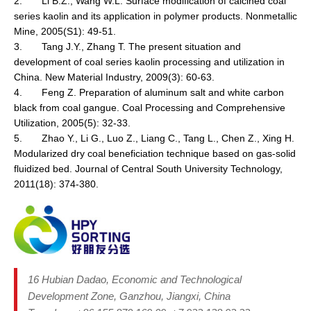
2. Li B.Z., Wang W.L. Surface modification of calcined coal
series kaolin and its application in polymer products. Nonmetallic
Mine, 2005(S1): 49-51.
3. Tang J.Y., Zhang T. The present situation and
development of coal series kaolin processing and utilization in
China. New Material Industry, 2009(3): 60-63.
4. Feng Z. Preparation of aluminum salt and white carbon
black from coal gangue. Coal Processing and Comprehensive
Utilization, 2005(5): 32-33.
5. Zhao Y., Li G., Luo Z., Liang C., Tang L., Chen Z., Xing H.
Modularized dry coal beneficiation technique based on gas-solid
fluidized bed. Journal of Central South University Technology,
2011(18): 374-380.
16 Hubian Dadao, Economic and Technological
Development Zone, Ganzhou, Jiangxi, China