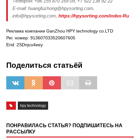
Телефон: +86 155 870 169 09, +7 922 138 92 22
E-mail: huangfuzhong@hpysorting.com,
info@hpysorting.com,
https://hpysorting.com/index-Ru
Реклама компании GanZhou HPY technology co.LTD
Рег. номер: 913607033520607605
Erid: 2SDnjco4eey
Поделиться статьёй
hpy technology
ПОНРАВИЛАСЬ СТАТЬЯ? ПОДПИШИТЕСЬ НА
РАССЫЛКУ