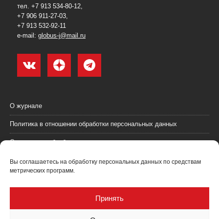
тел. +7 913 534-80-12,
+7 906 911-27-03,
+7 913 532-92-11
e-mail:
globus-j@mail.ru
О журнале
Политика в отношении обработки персональных данных
Согласие на обработку персональных данных
Пользовательское соглашение (оферта)
Вы соглашаетесь на обработку персональных данных по средствам
метрических программ.
Согласие на получение рекламных материалов
Рекламодателям
Принять
Контакты