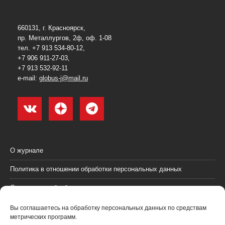
660131, г. Красноярск,
пр. Металлургов, 2ф, оф. 1-08
тел. +7 913 534-80-12,
+7 906 911-27-03,
+7 913 532-92-11
e-mail:
globus-j@mail.ru
О журнале
Политика в отношении обработки персональных данных
Согласие на обработку персональных данных
Пользовательское соглашение (оферта)
Вы соглашаетесь на обработку персональных данных по средствам
метрических программ.
Согласие на получение рекламных материалов