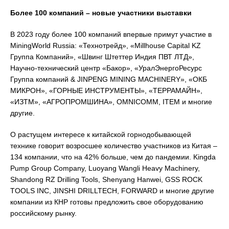
Более 100 компаний – новые участники выставки
В 2023 году более 100 компаний впервые примут участие в
MiningWorld Russia: «Технотрейд», «Millhouse Capital KZ
Группа Компаний», «Швинг Штеттер Индия ПВТ ЛТД»,
Научно-технический центр «Бакор», «УралЭнергоРесурс
Группа компаний & JINPENG MINING MACHINERY», «ОКБ
МИКРОН», «ГОРНЫЕ ИНСТРУМЕНТЫ», «ТЕРРАМАЙН»,
«ИЗТМ», «АГРОПРОМШИНА», OMNICOMM, ITEM и многие
другие.
О растущем интересе к китайской горнодобывающей
технике говорит возросшее количество участников из Китая –
134 компании, что на 42% больше, чем до пандемии. Kingda
Pump Group Company, Luoyang Wangli Heavy Machinery,
Shandong RZ Drilling Tools, Shenyang Hanwei, GSS ROCK
TOOLS INC, JINSHI DRILLTECH, FORWARD и многие другие
компании из КНР готовы предложить свое оборудованию
российскому рынку.