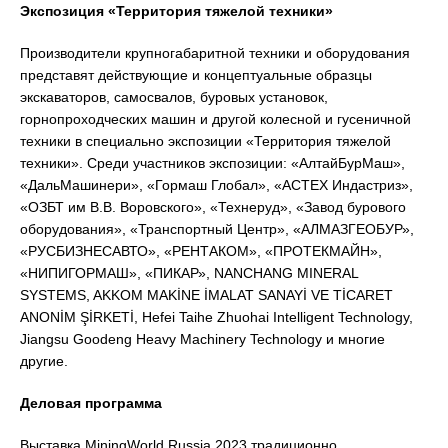
Экспозиция «Территория тяжелой техники»
Производители крупногабаритной техники и оборудования
представят действующие и концептуальные образцы
экскаваторов, самосвалов, буровых установок,
горнопроходческих машин и другой колесной и гусеничной
техники в специально экспозиции «Территория тяжелой
техники». Среди участников экспозиции: «АлтайБурМаш»,
«ДальМашинери», «Гормаш Глобал», «АСТЕХ Индастриз»,
«ОЗБТ им В.В. Воровского», «Технеруд», «Завод бурового
оборудования», «Транспортный Центр», «АЛМАЗГЕОБУР»,
«РУСБИЗНЕСАВТО», «РЕНТАКОМ», «ПРОТЕКМАЙН»,
«НИПИГОРМАШ», «ПИКАР», NANCHANG MINERAL
SYSTEMS, AKKOM MAKİNE İMALAT SANAYİ VE TİCARET
ANONİM ŞİRKETİ, Hefei Taihe Zhuohai Intelligent Technology,
Jiangsu Goodeng Heavy Machinery Technology и многие
другие.
Деловая программа
Выставка MiningWorld Russia 2023 традиционно