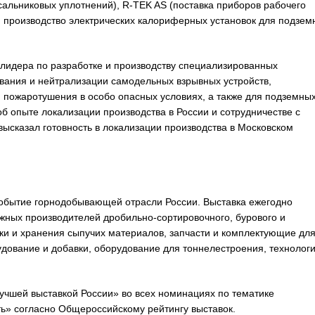
сальниковых уплотнений), R-TEK AS (поставка приборов рабочего
роизводство электрических калориферных установок для подзем
лидера по разработке и производству специализированных
вания и нейтрализации самодельных взрывных устройств,
 пожаротушения в особо опасных условиях, а также для подземны
 опыте локализации производства в России и сотрудничестве с
сказал готовность в локализации производства в Московском
событие горнодобывающей отрасли России. Выставка ежегодно
жных производителей дробильно-cортировочного, бурового и
ки и хранения сыпучих материалов, запчасти и комплектующие дл
дование и добавки, оборудование для тоннелестроения, технологи
учшей выставкой России» во всех номинациях по тематике
 согласно Общероссийскому рейтингу выставок.