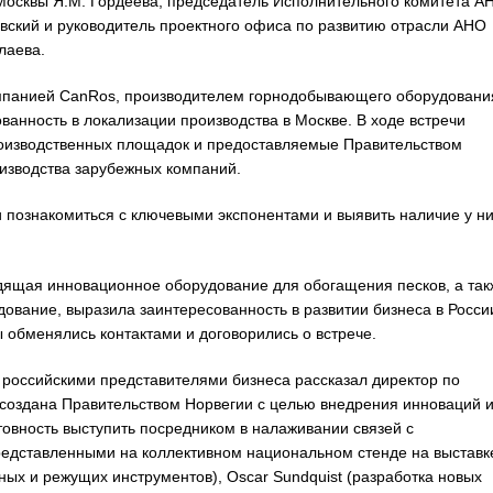
осквы Я.М. Гордеева; председатель Исполнительного комитета А
вский и руководитель проектного офиса по развитию отрасли АНО
лаева.
омпанией CanRos, производителем горнодобывающего оборудовани
анность в локализации производства в Москве. В ходе встречи
роизводственных площадок и предоставляемые Правительством
зводства зарубежных компаний.
и познакомиться с ключевыми экспонентами и выявить наличие у н
водящая инновационное оборудование для обогащения песков, а так
ование, выразила заинтересованность в развитии бизнеса в Росси
ы обменялись контактами и договорились о встрече.
 российскими представителями бизнеса рассказал директор по
 создана Правительством Норвегии с целью внедрения инноваций 
товность выступить посредником в налаживании связей с
редставленными на коллективном национальном стенде на выставк
ных и режущих инструментов), Oscar Sundquist (разработка новых