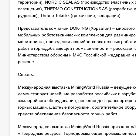
территорий), NORDIC SEAL AS (производство эластичных 
освещения), THERMO CONSTRUCTIONS AS (разработка и п
рудников), Thrane Teknikk (грохочение, сепарация).
Представитель компании DOK-ING (Хорватия) – мирового 
мобильных робототехнических комплексов для разминиро
мониторинга, проведения аварийно-спасательных работ и
работ в горнодобывающей промышленности – рассказал об
Министерством обороны и МЧС Российской Федерации и вы
регионе.
Справка:
Международная выставка MiningWorld Russia – ведущее 
демонстрирует новейшие разработки российских и зарубе
землеройного оборудования, решения для транспортиров
горных машин, шахтные погрузчики, обогатительное обору
средств обеспечения безопасности горных работ.
Международная выставка MiningWorld Russia признана «Л
«Природные ресурсы. Горнодобывающая промышленность»