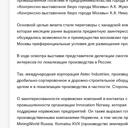
промышленной политики и предпринимательства города М
«Конгрессно-выставочное бюро города Москвы» А.К. Жуко
«Конгрессно-выставочное бюро города Москвы» К.А. Нико
Основной целью визита стали переговоры с канадской к
которая месяцем ранее выразила предметную заинтересов
обсуждались возможности и преимущества московских п
Москвы преференциальные условия для размещения прои
В ходе осмотра выставки представители делегации смогл
интересов по локализации производства в России.
Так, международная корпорация Astec Industries, произ
дробильно-сортировочное и дорожно-строительное оборуд
целом и в локализации производства в частности. Сторон
О заинтересованности норвежских компаний в контактах с
промышленности организации Innovation Norway, которая
поддержки норвежских предприятий. Он также выразил го
производственными компаниями Норвегии, в том числе п
MiningWorld Russia: Komatsu KVX (производство землерой