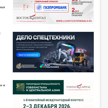
ных
х
я
и и