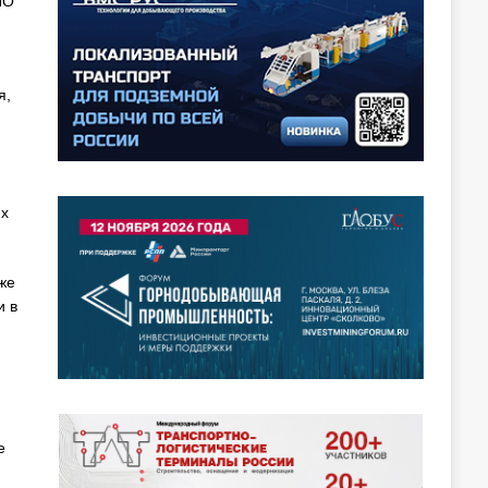
НО
я,
их
же
и в
и
е