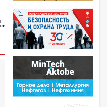
Я
НОВ