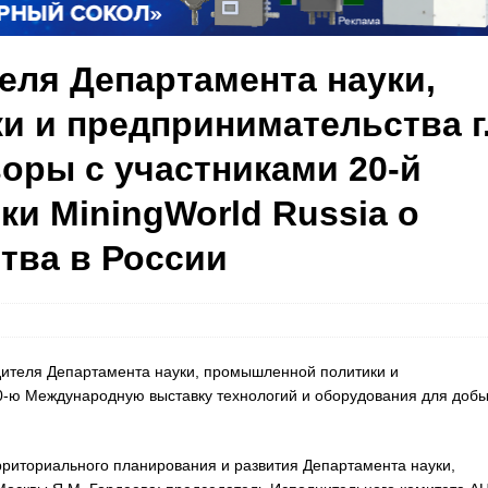
еля Департамента науки,
 и предпринимательства г
оры с участниками 20-й
и MiningWorld Russia о
тва в России
одителя Департамента науки, промышленной политики и
20-ю Международную выставку технологий и оборудования для доб
рриториального планирования и развития Департамента науки,