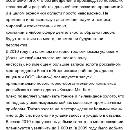
осознание того, что без внедрения в производство новейших
технологий и разработок дальнейшее развитие предприятий
и в целом экономики области просто невозможно. Не
применяя и не используя достижения науки и техники,
мировой и отечественный опыт,
компании в любой сфере деятельности, образно говоря,
будут топтаться на месте, не имея ни будущего,ни
перспектив.
В 2010 году на сложном по горно-геологическим условиям
(большие глубины залегания песков, валу-
нистость), но имеющем большие запасы золота россыпном
месторождении Конго в Ягоднинском районе (владелец
лицензии ООО «Конго») планируется запуск
принципиально нового горно-обогатительного комплекса
российского производства «Космос-М». Ком-
плекс позволяет улавливать тонкое и пылевидное золото, что
не под силу используемым сейчас массовым промывочным
приборам. Такого золота на месторождениях Колымы очень
много. До сих пор оно не улавливалось и уходило в отвалы.
В сезон 2010 года уровень добычи золота на месторождении
планируется увеличить до 1 000 кг (в 2009 году было добыто