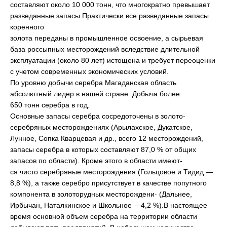
составляют около 10 000 тонн, что многократно превышает
разведанные запасы.Практически все разведанные запасы
коренного
золота переданы в промышленное освоение, а сырьевая
база россыпных месторождений вследствие длительной
эксплуатации (около 80 лет) истощена и требует переоценки
с учетом современных экономических условий.
По уровню добычи серебра Магаданская область
абсолютный лидер в нашей стране. Добыча более
650 тонн серебра в год.
Основные запасы серебра сосредоточены в золото-
серебряных месторождениях (Арылахское, Дукатское,
Лунное, Сопка Кварцевая и др., всего 12 месторождений,
запасы серебра в которых составляют 87,0 % от общих
запасов по области). Кроме этого в области имеют-
ся чисто серебряные месторождения (Гольцовое и Тидид —
8,8 %), а также серебро присутствует в качестве попутного
компонента в золоторудных месторождени- (Дальнее,
Ирбычан, Наталкинское и Школьное —4,2 %).В настоящее
время основной объем серебра на территории области