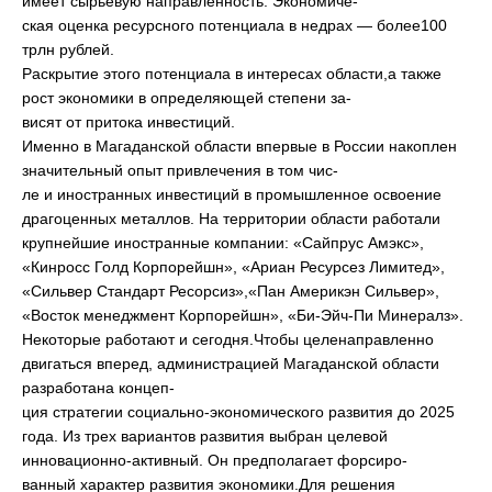
имеет сырьевую направленность. Экономиче-
ская оценка ресурсного потенциала в недрах — более100
трлн рублей.
Раскрытие этого потенциала в интересах области,а также
рост экономики в определяющей степени за-
висят от притока инвестиций.
Именно в Магаданской области впервые в России накоплен
значительный опыт привлечения в том чис-
ле и иностранных инвестиций в промышленное освоение
драгоценных металлов. На территории области работали
крупнейшие иностранные компании: «Сайпрус Амэкс»,
«Кинросс Голд Корпорейшн», «Ариан Ресурсез Лимитед»,
«Сильвер Стандарт Ресорсиз»,«Пан Америкэн Сильвер»,
«Восток менеджмент Корпорейшн», «Би-Эйч-Пи Минералз».
Некоторые работают и сегодня.Чтобы целенаправленно
двигаться вперед, администрацией Магаданской области
разработана концеп-
ция стратегии социально-экономического развития до 2025
года. Из трех вариантов развития выбран целевой
инновационно-активный. Он предполагает форсиро-
ванный характер развития экономики.Для решения