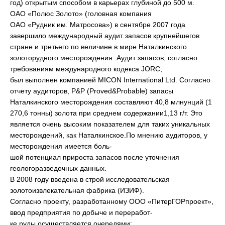
год) открытым способом в карьерах глубиной до 500 м.
ОАО «Полюс Золото» (головная компания
ОАО «Рудник им. Матросова») в сентябре 2007 года
завершило международный аудит запасов крупнейшегов
стране и третьего по величине в мире Наталкинского
золоторудного месторождения. Аудит запасов, согласно
требованиям международного кодекса JORC,
был выполнен компанией MICON International Ltd. Согласно
отчету аудиторов, P&P (Proved&Probable) запасы
Наталкинского месторождения составляют 40,8 млнунций (1
270,6 тонны) золота при среднем содержании1,13 г/т. Это
является очень высоким показателем для таких уникальных
месторождений, как Наталкинское.По мнению аудиторов, у
месторождения имеется боль-
шой потенциал прироста запасов после уточнения
геологоразведочных данных.
В 2008 году введена в строй исследовательская
золотоизвлекательная фабрика (ИЗИФ).
Согласно проекту, разработанному ООО «ПитерГОРпроект»,
ввод предприятия по добыче и переработ-
ке руды осуществляется очередями: