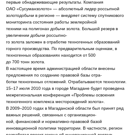
первые обнадеживающие результаты. Компания
ОАО «Сусуманзолото» — абсолютный лидер россыпной
золотодобычи в регионе — внедряет систему спутникового
мониторинга состояния работы землеройной
техники на полигонах добычи золота. Большой резерв в
увеличении добычи россыпно-
го золота заложен в отработке техногенных образований
горного производства. По предварительным оценкам, в
техногенных образованиях находится от 500
до 700 тонн золота.
В настоящее время администрацией области внесены
предложения по созданию правовой базы отра-
ботки техногенных отложений. Отрабатываются технологии.
15–17 июля 2010 года в городе Магадане будет проведена
межрегиональная конференция «Проблемы освоения
техногенного комплекса месторождений золота».
В 2009–2010 годах в Магаданской области был принят ряд
важных решений, связанных с организацион-
ной, финансовой и нормативно-правовой базой
инновационной политики территории. В частности, регион
разработал проект закона об инновационной деятель-