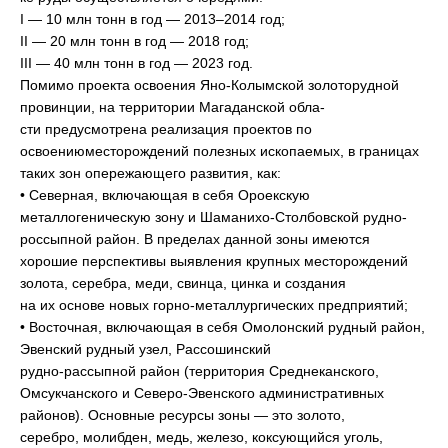
I — 10 млн тонн в год — 2013–2014 год;
II — 20 млн тонн в год — 2018 год;
III — 40 млн тонн в год — 2023 год.
Помимо проекта освоения Яно-Колымской золоторудной
провинции, на территории Магаданской обла-
сти предусмотрена реализация проектов по
освоениюместорождений полезных ископаемых, в границах
таких зон опережающего развития, как:
• Северная, включающая в себя Ороекскую
металлогеническую зону и Шаманихо-Столбовской рудно-
россыпной район. В пределах данной зоны имеются
хорошие перспективы выявления крупных месторождений
золота, серебра, меди, свинца, цинка и создания
на их основе новых горно-металлургических предприятий;
• Восточная, включающая в себя Омолонский рудный район,
Эвенский рудный узел, Рассошинский
рудно-рассыпной район (территория Среднеканского,
Омсукчанского и Северо-Эвенского административных
районов). Основные ресурсы зоны — это золото,
серебро, молибден, медь, железо, коксующийся уголь,