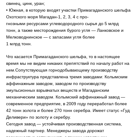
свинец, цинк, уран;
• Южная, в которую входят участки Примагаданского шельфа
Охотского моря Магадан-1, 2, 3, 4 с про-
гнозными ресурсами углеводородного сырья до 5 млрд
тонн, а также месторождения бурого угля — Ланковское и
Мелководнинское — с запасами угля более
1 млрд тонн.
Что касается Примагаданского шельфа, то в настоящее
время мы не видим никаких препятствий по началу работ на
нем.Сопутствующая горнодобывающему производству
инфраструктура представлена тремя заводами: Колымским
аффинажным заводом, заводом по производству
эмульсионных взрывчатых веществ и Магаданским
механическим заводом. Колымский аффинажный завод —
современное предприятие, в 2009 году переработал более
42 тонн золота и более 270 тонн серебра. Имеет статус «Гуд
Деливери» по золоту и серебру.
Сегодня завод — устойчивая производственная система,
надежный партнер. Менеджеры завода дорожат