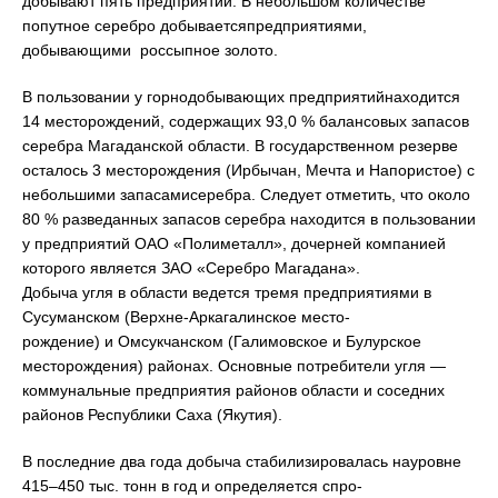
добывают пять предприятий. В небольшом количестве
попутное серебро добываетсяпредприятиями,
добывающими россыпное золото.
В пользовании у горнодобывающих предприятийнаходится
14 месторождений, содержащих 93,0 % балансовых запасов
серебра Магаданской области. В государственном резерве
осталось 3 месторождения (Ирбычан, Мечта и Напористое) с
небольшими запасамисеребра. Следует отметить, что около
80 % разведанных запасов серебра находится в пользовании
у предприятий ОАО «Полиметалл», дочерней компанией
которого является ЗАО «Серебро Магадана».
Добыча угля в области ведется тремя предприятиями в
Сусуманском (Верхне-Аркагалинское место-
рождение) и Омсукчанском (Галимовское и Булурское
месторождения) районах. Основные потребители угля —
коммунальные предприятия районов области и соседних
районов Республики Саха (Якутия).
В последние два года добыча стабилизировалась науровне
415–450 тыс. тонн в год и определяется спро-