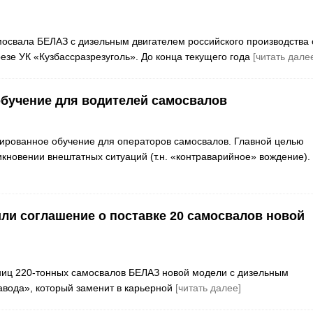
свала БЕЛАЗ с дизельным двигателем российского производства 
езе УК «Кузбассразрезуголь». До конца текущего года
[читать дале
обучение для водителей самосвалов
зированное обучение для операторов самосвалов. Главной целью
икновении внештатных ситуаций (т.н. «контраварийное» вождение).
ли соглашение о поставке 20 самосвалов новой
иниц 220-тонных самосвалов БЕЛАЗ новой модели с дизельным
авода», который заменит в карьерной
[читать далее]