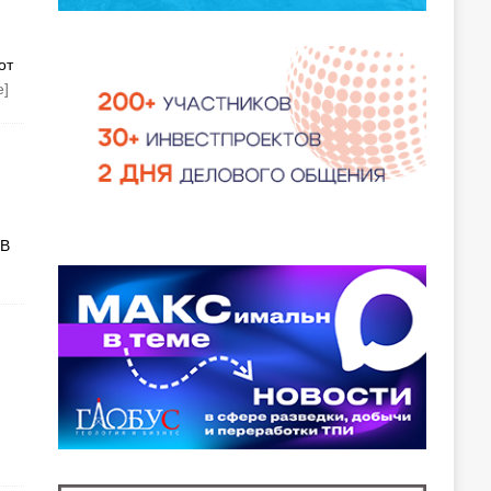
от
е]
 В