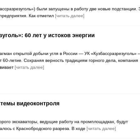
бассразрезуголь») были запущены в работу две новые подстанции. 
предприятия. Как отметил
[читать далее]
уголь»: 60 лет у истоков энергии
гман открытой добычи угля в России — УК «Кузбассразрезуголь» 
ет 60-летие. Сохраняя верность традициям горного дела, компания
звивает
[читать далее]
стемы видеоконтроля
торого экскаваторы, ведущие работу на промплощадках, будут
алось с Краснобродского разреза. В ходе
[читать далее]