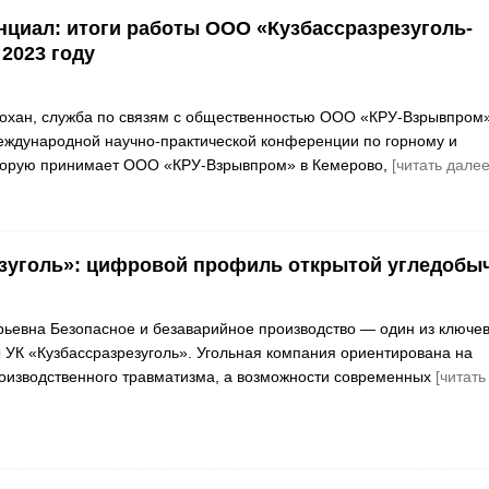
нциал: итоги работы ООО «Кузбассразрезуголь-
2023 году
Бохан, служба по связям с общественностью ООО «КРУ-Взрывпром
еждународной научно-практической конференции по горному и
оторую принимает ООО «КРУ-Взрывпром» в Кемерово,
[читать далее
зуголь»: цифровой профиль открытой угледобы
ьевна Безопасное и безаварийное производство — один из ключе
 УК «Кузбассразрезуголь». Угольная компания ориентирована на
оизводственного травматизма, а возможности современных
[читать