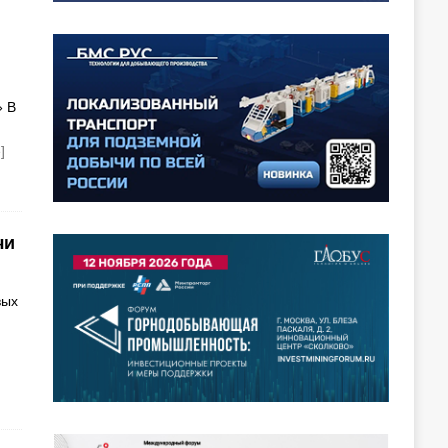
» В
]
чи
вых