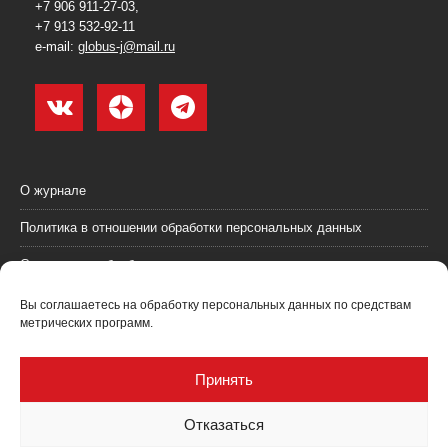
+7 906 911-27-03,
+7 913 532-92-11
e-mail:
globus-j@mail.ru
О журнале
Политика в отношении обработки персональных данных
Согласие на обработку персональных данных
Пользовательское соглашение (оферта)
Вы соглашаетесь на обработку персональных данных по средствам
метрических программ.
Согласие на получение рекламных материалов
Рекламодателям
Принять
Контакты
Отказаться