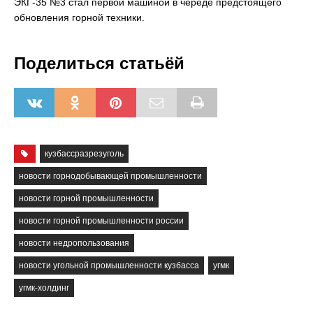
ЭКГ-35 №3 стал первой машиной в череде предстоящего
обновления горной техники.
Поделиться статьёй
кузбассразрезуголь
новости горнодобывающей промышленности
новости горной промышленности
новости горной промышленности россии
новости недропользования
новости угольной промышленности кузбасса
угмк
угмк-холдинг