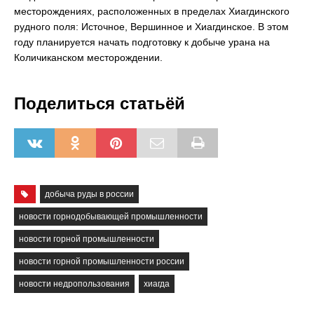
месторождениях, расположенных в пределах Хиагдинского
рудного поля: Источное, Вершинное и Хиагдинское. В этом
году планируется начать подготовку к добыче урана на
Количиканском месторождении.
Поделиться статьёй
добыча руды в россии
новости горнодобывающей промышленности
новости горной промышленности
новости горной промышленности россии
новости недропользования
хиагда