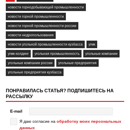
новости горнодобывающей промышленности
новости горной промышленности
новости горной промышленности россии
новости недропользования
новости угольной промышленности кузбасса
угмк
угмк-холдинг
угольная промышленность
угольные компании
угольные компании россии
угольные предприятия
угольные предприятия кузбасса
ПОНРАВИЛАСЬ СТАТЬЯ? ПОДПИШИТЕСЬ НА
РАССЫЛКУ
E-mail
Я даю согласие на
обработку моих персональных
данных