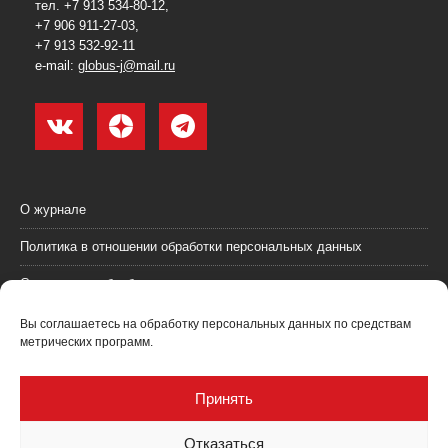
тел. +7 913 534-80-12,
+7 906 911-27-03,
+7 913 532-92-11
e-mail:
globus-j@mail.ru
О журнале
Политика в отношении обработки персональных данных
Согласие на обработку персональных данных
Пользовательское соглашение (оферта)
Вы соглашаетесь на обработку персональных данных по средствам
метрических программ.
Согласие на получение рекламных материалов
Рекламодателям
Принять
Контакты
Отказаться