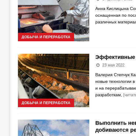
Анна Кислицына Сов
оснащенная по посл
различных материа
ДОБЫЧА И ПЕРЕРАБОТКА
Эффективные 
23 мая 2022
Валерия Степчук Ка
новые технологии в
и на перерабатыва
разработкам,
[читат
ДОБЫЧА И ПЕРЕРАБОТКА
Выполнить нев
добиваются ре