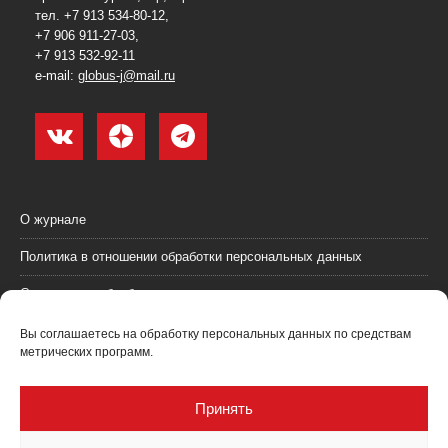
тел. +7 913 534-80-12,
+7 906 911-27-03,
+7 913 532-92-11
e-mail:
globus-j@mail.ru
О журнале
Политика в отношении обработки персональных данных
Согласие на обработку персональных данных
Пользовательское соглашение (оферта)
Вы соглашаетесь на обработку персональных данных по средствам
метрических программ.
Согласие на получение рекламных материалов
Рекламодателям
Принять
Контакты