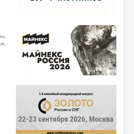
ки.
ия,