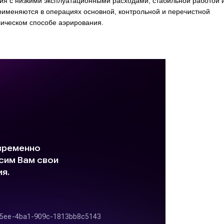
ия с низкими эксплуатационными расходами, стабильной работой 
рименяются в операциях основной, контрольной и перечистной
ическом способе аэрирования.