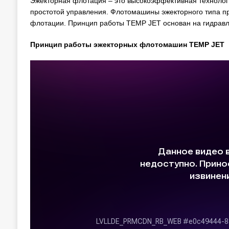
Эжекторная флотация – это высокоэффективная технолог
простотой управления. Флотомашины эжекторного типа п
флотации. Принцип работы TEMP JET основан на гидравл
Принцип работы эжекторных флотомашин TEMP JET