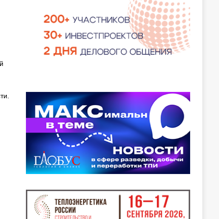
й
ти.