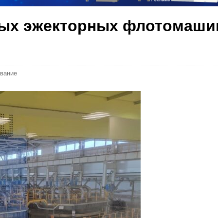
ных эжекторных флотомаши
ование