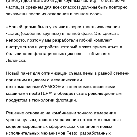
(и могут достигать 90 % для крупных частиц). То есть 50 %
частиц (в среднем для всех классов) должны быть повторно
захвачены после их отделения в пенном слое».
«Нашей целью было увеличить вероятность извлечения
частиц (особенно крупных) в пенной фазе. Это сделать
непросто, поэтому мы разработали гибкий комплект
инструментов и устройств, который может применяться в
большинстве флотационных циклов», — объясняет
Лелински.
Новый пакет для оптимизации съема пены в равной степени
применим к циклам с механическими
флотомашинамиWEMCO® и с пневмомеханическими
машинами nextSTEP™ и обещает стать революционным
продуктом в технологии флотации.
Решение основано на комбинации точного измерения
уровня пульпы, точного управления потоком с помощью
модернизированных сферических клапанов и новых
исполнительных механизмов Festo, разработанных