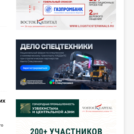
их
го