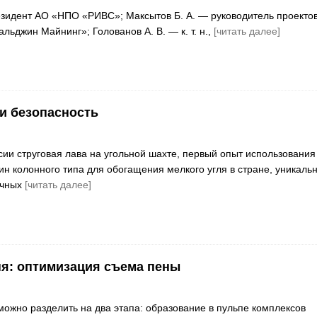
езидент АО «НПО «РИВС»; Максытов Б. А. — руководитель проекто
ьджин Майнинг»; Голованов А. В. — к. т. н.,
[читать далее]
и безопасность
сии струговая лава на угольной шахте, первый опыт использования
 колонного типа для обогащения мелкого угля в стране, уникаль
очных
[читать далее]
ня: оптимизация съема пены
ожно разделить на два этапа: образование в пульпе комплексов