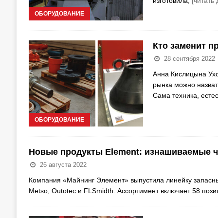
изготовила,
[читать 
ОБОРУДОВАНИЕ
Кто заменит п
28 сентября 2022
Анна Кислицына Ухо
рынка можно назват
Сама техника, есте
ОБОРУДОВАНИЕ
Новые продукты Element: изнашиваемые ч
26 августа 2022
Компания «Майнинг Элемент» выпустила линейку запасн
Metso, Outotec и FLSmidth. Ассортимент включает 58 по