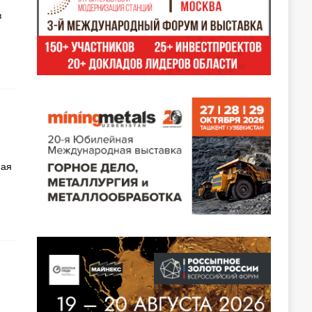
в
ная