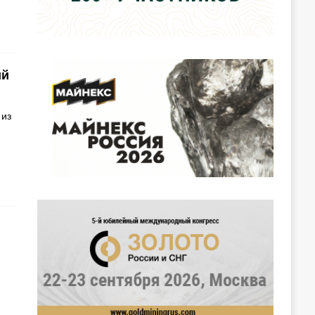
ий
 из