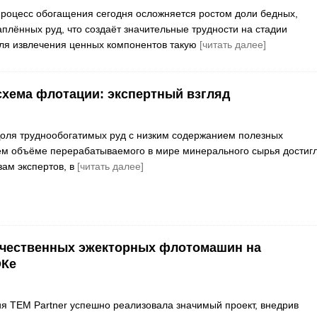
роцесс обогащения сегодня осложняется ростом доли бедных,
аплённых руд, что создаёт значительные трудности на стадии
ля извлечения ценных компонентов такую
[читать далее]
хема флотации: экспертный взгляд
оля труднообогатимых руд с низким содержанием полезных
ем объёме перерабатываемого в мире минерального сырья достиг
зам экспертов, в
[читать далее]
ечественных эжекторных флотомашин на
ОКе
ия ТЕМ Partner успешно реализовала значимый проект, внедрив