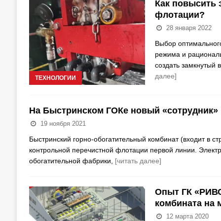
Как повысить 
флотации?
28 января 2022
Выбор оптимального
режима и рациональ
создать замкнутый 
далее]
ТЕХНОЛОГИИ
На Быстринском ГОКе новый «сотрудник»
19 ноября 2021
Быстринский горно-обогатительный комбинат (входит в ст
контрольной перечистной флотации первой линии. Элект
обогатительной фабрики,
[читать далее]
Опыт ГК «РИВС
комбината на 
12 марта 2020