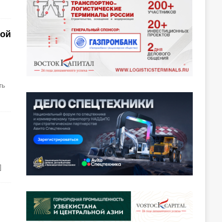
ной
ть
]