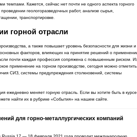
и темпами. Кажется, сейчас нет почти не одного аспекта горного
 проведении геологоразведочных работ, анализе сырья,
гащении, транспортировке.
ии горной отрасли
оизводства, а также повышает уровень безопасности для жизни и
з основных факторов, влияющих на принятие решений о применени
трасли почти каждая профессия сопряжена с повышенным риском. И
ое применение на горном производстве, сегодня можно отметить
ичия СИЗ, системы предупреждения столкновений, системы
я ежедневно меняет горную отрасль. Если вы хотите быть в курсе
жете найти их в рубрике «События» на нашем сайте.
ений для горно-металлургических компаний
 Russia 17 — 18 февраля 2021 года проводит международную