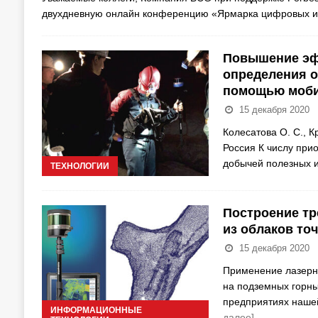
двухдневную онлайн конференцию «Ярмарка цифровых и
Повышение эф
определения 
помощью моби
15 декабря 2020
Колесатова О. С., К
Россия К числу при
добычей полезных 
ТЕХНОЛОГИИ
Построение т
из облаков точ
15 декабря 2020
Применение лазерн
на подземных горны
предприятиях наше
ИНФОРМАЦИОННЫЕ
далее]