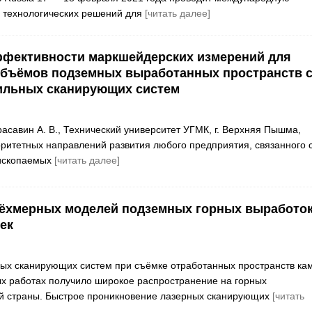
 технологических решений для
[читать далее]
фективности маркшейдерских измерений для
объёмов подземных выработанных пространств 
льных сканирующих систем
расавин А. В., Технический университет УГМК, г. Верхняя Пышма,
оритетных направлений развития любого предприятия, связанного 
ископаемых
[читать далее]
рёхмерных моделей подземных горных выработо
ек
ых сканирующих систем при съёмке отработанных пространств ка
х работах получило широкое распространение на горных
й страны. Быстрое проникновение лазерных сканирующих
[читать