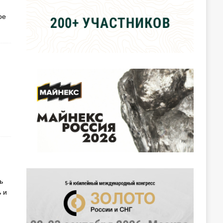
ое
ь
 и