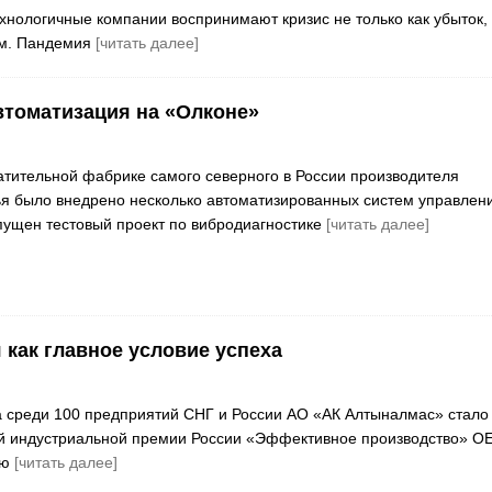
хнологичные компании воспринимают кризис не только как убыток,
ем. Пандемия
[читать далее]
томатизация на «Олконе»
гатительной фабрике самого северного в России производителя
я было внедрено несколько автоматизированных систем управлен
пущен тестовый проект по вибродиагностике
[читать далее]
как главное условие успеха
а среди 100 предприятий СНГ и России АО «АК Алтыналмас» стало
й индустриальной премии России «Эффективное производство» О
ию
[читать далее]