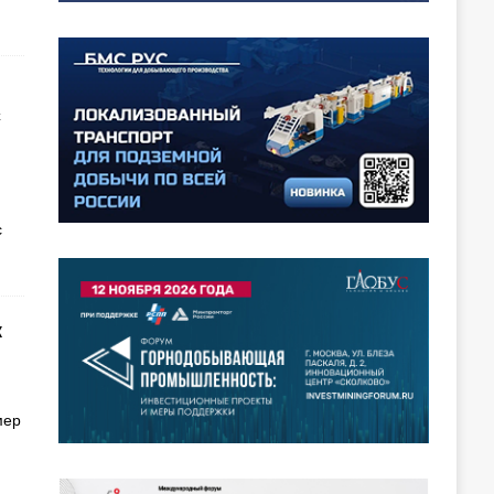
с
с
к
мер