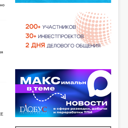
 но
ия
ЕЕ