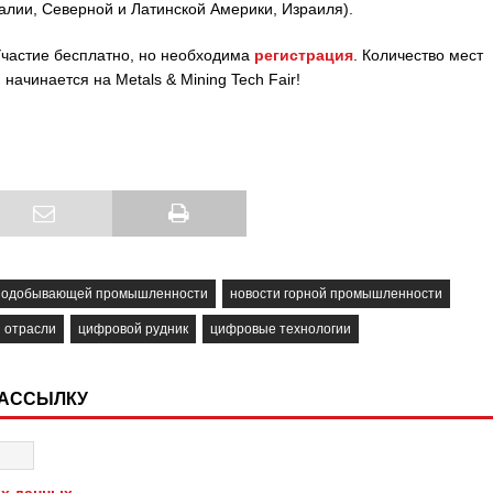
ралии, Северной и Латинской Америки, Израиля).
частие бесплатно, но необходима
регистрация
. Количество мест
ачинается на Metals & Mining Tech Fair!
рнодобывающей промышленности
новости горной промышленности
 отрасли
цифровой рудник
цифровые технологии
РАССЫЛКУ