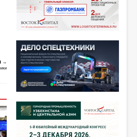
Я
чики