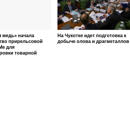
я медь» начала
На Чукотке идет подготовка к
тво прирельсовой
добыче олова и драгметаллов
Ме для
ровки товарной