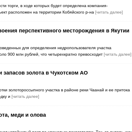
сти торги, в ходе которых будет определена компания-
ект расположен на территории Кобяйского р-на
[читать далее]
воения перспективного месторождения в Якутии
проведенных для определения недропользователя участка
ло 900 млн рублей, что четырехкратно превосходит
[читать далее]
 запасов золота в Чукотском АО
отки золотороссыпного участка в районе реки Чаанай и ее притока
едку и
[читать далее]
та, меди и олова
ет устойчивый рост по ключевым показателям. Так, за январь-ию