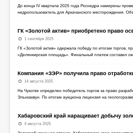
До конца IV квартала 2025 года Роснедра намерены прове
недропользователь для Аркачанского месторождения. Объ
ГК «Золотой актив» приобретено право ос
1 сентября 2025
ГК «Золотой актив» одержала победу по итогам торгов, 
«Делянкирская площадь». Финальный платеж составил око
Компания «ЗЭР» получила право отработки
14 августа 2025
На Чукотке определен победитель торгов за право разраб
Эльхкаквун. По итогам аукциона лицензия на геологоразв
Хабаровский край наращивает добычу золо
4 августа 2025
Золотообывающая отрасль Хабаровского края демонстриру