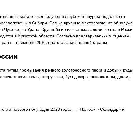
агоценный металл был получен из глубокого шурфа недалеко от
отарасположены в Сибири. Самые крупные месторождения обнаруж
а Чукотке, на Урале. Крупнейшие известные залежи золота в Росси
ходится в Иркутской области. Согласно предварительным оценкам
инерала – примерно 28% золотого запаса нашей страны.
оссии
ота:путем промывания речного золотоносного песка и добычи руды
лючает самосвалы, погрузчики, бульдозеры, экскаваторы, драги,
итогам первого полугодия 2023 года, — «Полюс», «Селигдар» и