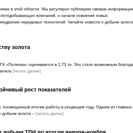
тиями в этой области. Мы регулярно публикуем свежую информаци
золотодобывающих компаний, о начале освоения новых
недрении передовых технологий. Читайте новости о добыче золота
ству золота
 ГК «Полянка» оценивается в 1,73 тн. Это стало возможным благод
затель
[читать далее]
тойчивый рост показателей
, посвященный итогам работы в уходящем году. Одним из главных
 добычи золота –
[читать далее]
в добычи ТПИ по итогам января-ноября