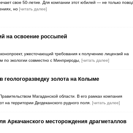
мечает свое 50-летие. Для компании этот юбилей — не только пово
ениях, но
[читать далее]
ий на освоение россыпей
аконопроект, ужесточающий требования к получению лицензий на
ом по экологии совместно с Минприроды,
[читать далее]
в геологоразведку золота на Колыме
равительством Магаданской области. В его рамках компания
т на территории Дегдеканского рудного поля.
[читать далее]
ля Аркачанского месторождения драгметаллов