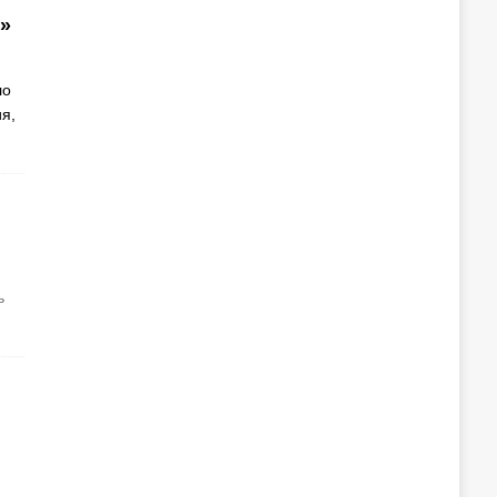
»
ло
я,
ь