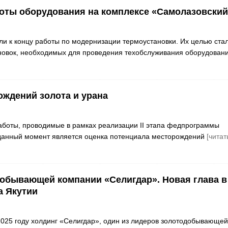
оты оборудования на комплексе «Самолазовский
и к концу работы по модернизации термоустановки. Их целью ста
новок, необходимых для проведения техобслуживания оборудовани
ождений золота и урана
аботы, проводимые в рамках реализации II этапа федпрограммы
 данный момент является оценка потенциала месторождений
[читат
добывающей компании «Селигдар». Новая глава в
а Якутии
025 году холдинг «Селигдар», один из лидеров золотодобывающей