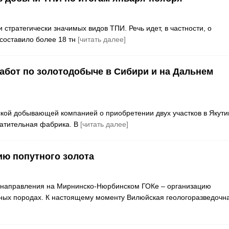
тратегически значимых видов ТПИ. Речь идет, в частности, о
 составило более 18 тн
[читать далее]
абот по золотодобыче в Сибири и на Дальнем
ской добывающей компанией о приобретении двух участков в Якути
гатительная фабрика. В
[читать далее]
ю попутного золота
о направления на Мирнинско-Нюрбинском ГОКе – организацию
сных породах. К настоящему моменту Вилюйская геологоразведочн