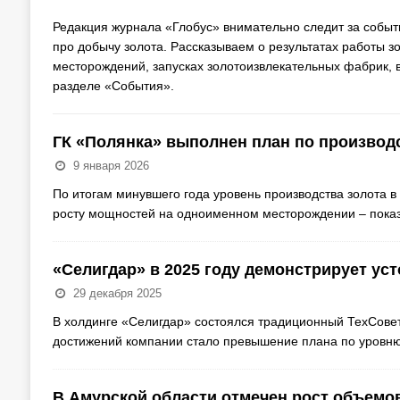
Редакция журнала «Глобус» внимательно следит за собы
про добычу золота. Рассказываем о результатах работы 
месторождений, запусках золотоизвлекательных фабрик, в
разделе «События».
ГК «Полянка» выполнен план по производ
9 января 2026
По итогам минувшего года уровень производства золота в
росту мощностей на одноименном месторождении – пока
«Селигдар» в 2025 году демонстрирует ус
29 декабря 2025
В холдинге «Селигдар» состоялся традиционный ТехСовет
достижений компании стало превышение плана по уровню
В Амурской области отмечен рост объемо