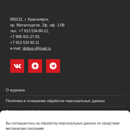
660131, г. Красноярск,
пр. Металлургов, 2ф, оф. 1-08
тел. +7 913 534-80-12,
+7 906 911-27-03,
+7 913 532-92-11
e-mail:
globus-j@mail.ru
О журнале
Политика в отношении обработки персональных данных
Согласие на обработку персональных данных
Пользовательское соглашение (оферта)
Вы соглашаетесь на обработку персональных данных по средствам
метрических программ.