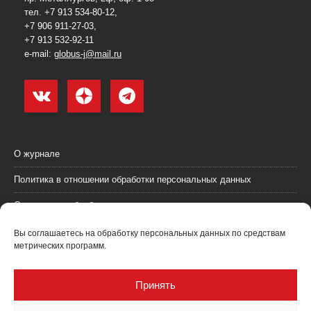
тел. +7 913 534-80-12,
+7 906 911-27-03,
+7 913 532-92-11
e-mail:
globus-j@mail.ru
О журнале
Политика в отношении обработки персональных данных
Согласие на обработку персональных данных
Пользовательское соглашение (оферта)
Вы соглашаетесь на обработку персональных данных по средствам
метрических программ.
Согласие на получение рекламных материалов
Рекламодателям
Принять
Контакты