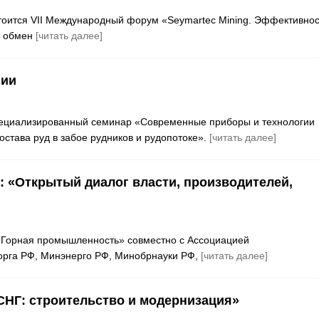
стоится VII Международный форум «Seymartec Mining. Эффективнос
— обмен
[читать далее]
гии
пециализированный семинар «Современные приборы и технологии
става руд в забое рудников и рудопотоке».
[читать далее]
 «Открытый диалог власти, производителей,
 «Горная промышленность» совместно с Ассоциацией
рга РФ, Минэнерго РФ, Минобрнауки РФ,
[читать далее]
НГ: строительство и модернизация»