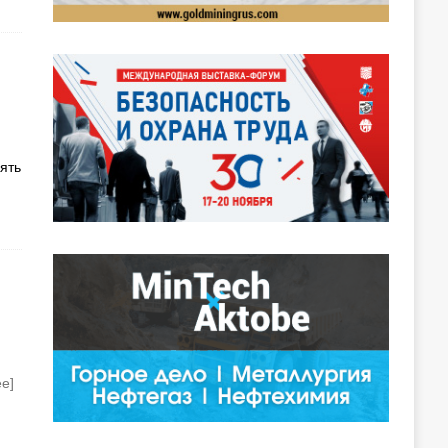
ять
ее]