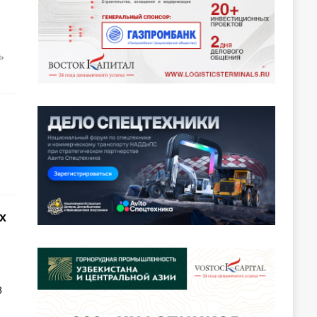
ь
х
8