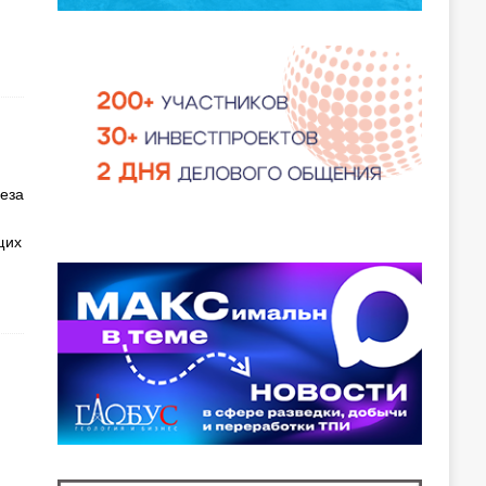
реза
щих