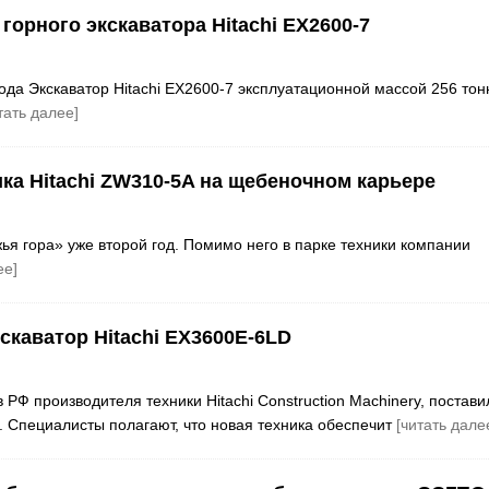
орного экскаватора Hitachi EX2600-7
ода Экскаватор Hitachi EX2600-7 эксплуатационной массой 256 тон
тать далее]
а Hitachi ZW310-5A на щебеночном карьере
я гора» уже второй год. Помимо него в парке техники компании
ее]
скаватор Hitachi ЕХ3600Е-6LD
Ф производителя техники Hitachi Construction Machinery, постави
. Специалисты полагают, что новая техника обеспечит
[читать дале