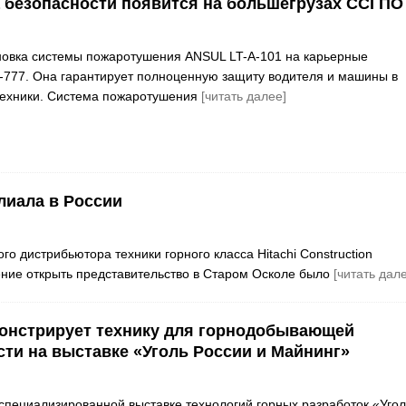
 безопасности появится на большегрузах ССГПО
новка системы пожаротушения ANSUL LT-A-101 на карьерные
777. Она гарантирует полноценную защиту водителя и машины в
техники. Система пожаротушения
[читать далее]
лиала в России
 дистрибьютора техники горного класса Hitachi Construction
ение открыть представительство в Старом Осколе было
[читать дал
монстрирует технику для горнодобывающей
и на выставке «Уголь России и Майнинг»
пециализированной выставке технологий горных разработок «Угол