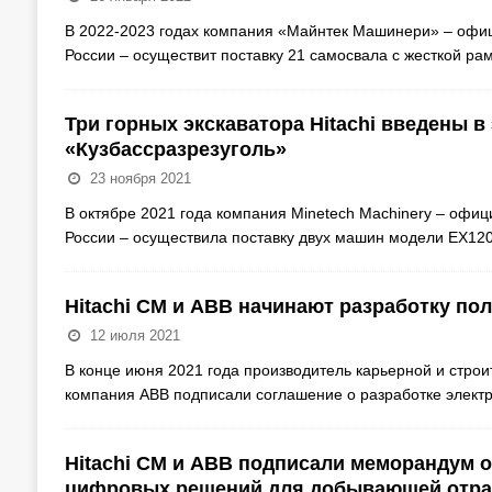
В 2022-2023 годах компания «Майнтек Машинери» – официа
России – осуществит поставку 21 самосвала с жесткой рам
Три горных экскаватора Hitachi введены в
«Кузбассразрезуголь»
23 ноября 2021
В октябре 2021 года компания Minetech Machinery – офици
России – осуществила поставку двух машин модели EX12
Hitachi CM и ABB начинают разработку по
12 июля 2021
В конце июня 2021 года производитель карьерной и строит
компания ABB подписали соглашение о разработке элект
Hitachi CM и ABB подписали меморандум 
цифровых решений для добывающей отра