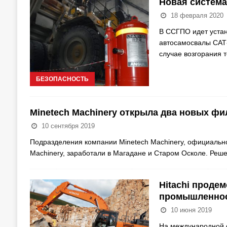
Новая система
18 февраля 2020
В ССГПО идет уста
автосамосвалы САТ-
случае возгорания 
БЕЗОПАСНОСТЬ
Minetech Machinery открыла два новых фи
10 сентября 2019
Подразделения компании Minetech Machinery, официального
Machinery, заработали в Магадане и Старом Осколе. Реш
Hitachi проде
промышленност
10 июня 2019
На международной с