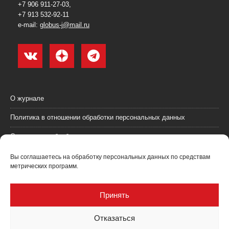
+7 906 911-27-03,
+7 913 532-92-11
e-mail:
globus-j@mail.ru
О журнале
Политика в отношении обработки персональных данных
Согласие на обработку персональных данных
Пользовательское соглашение (оферта)
Вы соглашаетесь на обработку персональных данных по средствам
метрических программ.
Согласие на получение рекламных материалов
Рекламодателям
Принять
Контакты
Отказаться