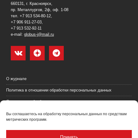
660131, г. Красноярск,
пр. Металлургов, 2ф, оф. 1-08
тел. +7 913 534-80-12,
+7 906 911-27-03,
+7 913 532-92-11
e-mail:
globus-j@mail.ru
О журнале
Политика в отношении обработки персональных данных
Согласие на обработку персональных данных
Пользовательское соглашение (оферта)
Вы соглашаетесь на обработку персональных данных по средствам
метрических программ.
Согласие на получение рекламных материалов
Рекламодателям
Принять