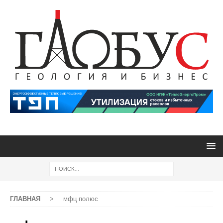
ГЛАВНАЯ
>
мфц полюс