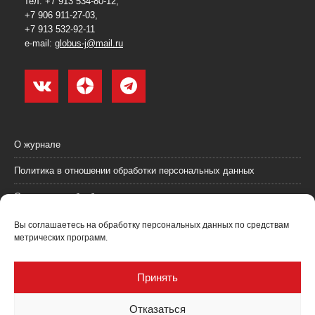
тел. +7 913 534-80-12,
+7 906 911-27-03,
+7 913 532-92-11
e-mail:
globus-j@mail.ru
О журнале
Политика в отношении обработки персональных данных
Согласие на обработку персональных данных
Пользовательское соглашение (оферта)
Вы соглашаетесь на обработку персональных данных по средствам
метрических программ.
Согласие на получение рекламных материалов
Рекламодателям
Принять
Контакты
Отказаться