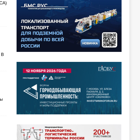
СА)
 В
мы