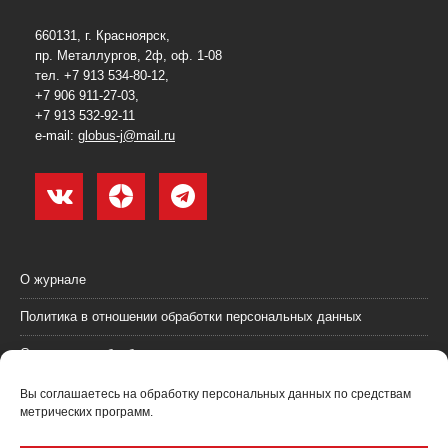
660131, г. Красноярск,
пр. Металлургов, 2ф, оф. 1-08
тел. +7 913 534-80-12,
+7 906 911-27-03,
+7 913 532-92-11
e-mail:
globus-j@mail.ru
О журнале
Политика в отношении обработки персональных данных
Согласие на обработку персональных данных
Пользовательское соглашение (оферта)
Вы соглашаетесь на обработку персональных данных по средствам
метрических программ.
Согласие на получение рекламных материалов