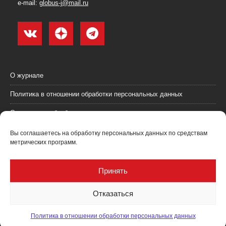
e-mail:
globus-j@mail.ru
О журнале
Политика в отношении обработки персональных данных
Согласие на обработку персональных данных
Пользовательское соглашение (оферта)
Вы соглашаетесь на обработку персональных данных по средствам
метрических программ.
Согласие на получение рекламных материалов
Рекламодателям
Принять
Контакты
Отказаться
Политика в отношении обработки персональных данных
Журнал "Глобус: геология и бизнес" @ 2021. Все права соблюдены.