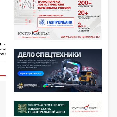
Я
» за
езон