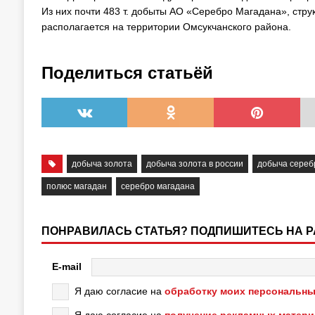
Из них почти 483 т. добыты АО «Серебро Магадана», ст
располагается на территории Омсукчанского района.
Поделиться статьёй
добыча золота
добыча золота в россии
добыча сереб
полюс магадан
серебро магадана
ПОНРАВИЛАСЬ СТАТЬЯ? ПОДПИШИТЕСЬ НА 
E-mail
Я даю согласие на
обработку моих персональны