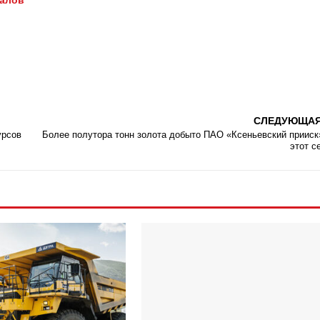
иалов
СЛЕДУЮЩА
урсов
Более полутора тонн золота добыто ПАО «Ксеньевский прииск
этот с