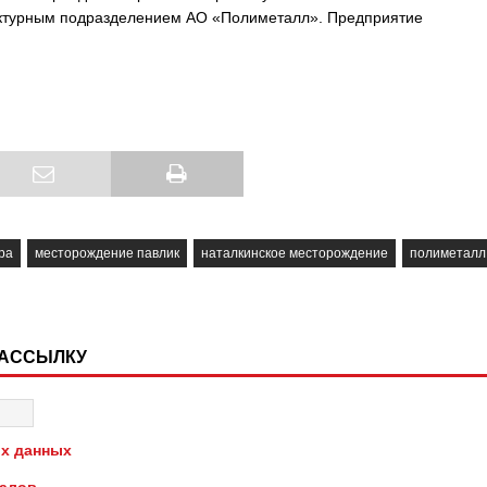
руктурным подразделением АО «Полиметалл». Предприятие
ра
месторождение павлик
наталкинское месторождение
полиметалл
РАССЫЛКУ
х данных