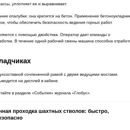
ссы, уплотняет ее и выравнивает.
дании опалубки: она крепится на бетон. Применение бетоноукладчи
ок, чтобы обеспечить безопасность ведения горных работ.
ляются с помощью джойстика. Оператор дает команды о
аботки. В течение одной рабочей смены машина способна отработ
ладчиках
ухсоставной сочлененной рамой с двумя ведущими мостами.
ыводится на дисплей в кабине.
тайте в разделе «События» журнала «Глобус».
ная проходка шахтных стволов: быстро,
езопасно