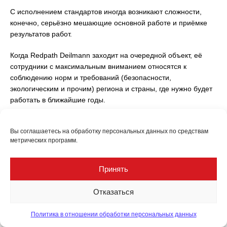
С исполнением стандартов иногда возникают сложности,
конечно, серьёзно мешающие основной работе и приёмке
результатов работ.
Когда Redpath Deilmann заходит на очередной объект, её
сотрудники с максимальным вниманием относятся к
соблюдению норм и требований (безопасности,
экологическим и прочим) региона и страны, где нужно будет
работать в ближайшие годы.
Да, в компании имеются собственные корпоративные
Вы соглашаетесь на обработку персональных данных по средствам
требования. И зачастую они даже строже, чем нормы,
метрических программ.
которые предъявляют к таким видам производств в
некоторых странах. Но подходы могут отличаться.
Принять
— Мы к этому относимся очень трепетно. И соотнесение с
местными нормами, полное их безукоризненное исполнение
Отказаться
— один из принципов компании. На каждом объекте мы
практически с нуля выстраиваем полную систему
Политика в отношении обработки персональных данных
управления, связанную с получением всех необходимых