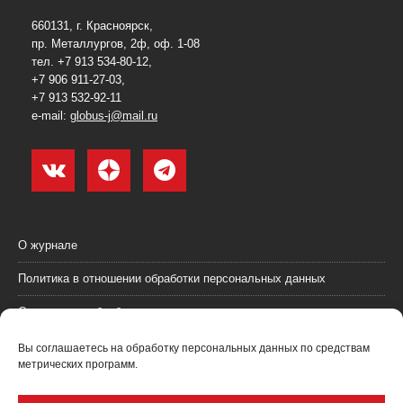
660131, г. Красноярск,
пр. Металлургов, 2ф, оф. 1-08
тел. +7 913 534-80-12,
+7 906 911-27-03,
+7 913 532-92-11
e-mail:
globus-j@mail.ru
О журнале
Политика в отношении обработки персональных данных
Согласие на обработку персональных данных
Пользовательское соглашение (оферта)
Вы соглашаетесь на обработку персональных данных по средствам
метрических программ.
Согласие на получение рекламных материалов