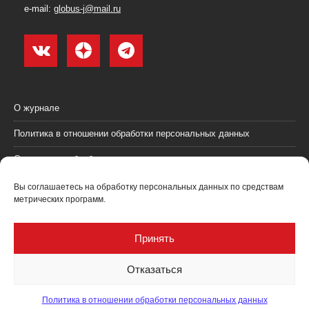
e-mail:
globus-j@mail.ru
О журнале
Политика в отношении обработки персональных данных
Согласие на обработку персональных данных
Пользовательское соглашение (оферта)
Вы соглашаетесь на обработку персональных данных по средствам
метрических программ.
Согласие на получение рекламных материалов
Рекламодателям
Принять
Контакты
Отказаться
Политика в отношении обработки персональных данных
Журнал "Глобус: геология и бизнес" @ 2021. Все права соблюдены.