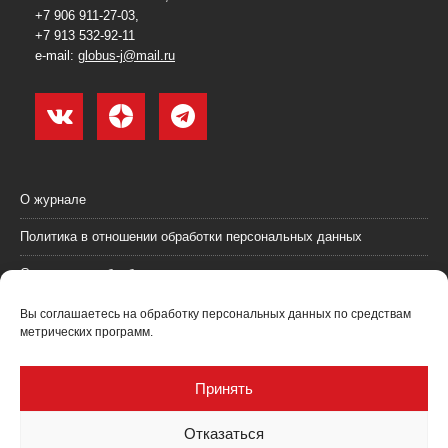
+7 906 911-27-03,
+7 913 532-92-11
e-mail:
globus-j@mail.ru
О журнале
Политика в отношении обработки персональных данных
Согласие на обработку персональных данных
Пользовательское соглашение (оферта)
Вы соглашаетесь на обработку персональных данных по средствам
метрических программ.
Согласие на получение рекламных материалов
Рекламодателям
Принять
Контакты
Отказаться