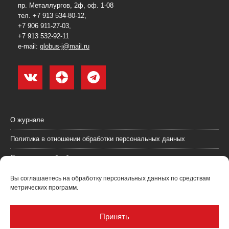
пр. Металлургов, 2ф, оф. 1-08
тел. +7 913 534-80-12,
+7 906 911-27-03,
+7 913 532-92-11
e-mail:
globus-j@mail.ru
О журнале
Политика в отношении обработки персональных данных
Согласие на обработку персональных данных
Пользовательское соглашение (оферта)
Вы соглашаетесь на обработку персональных данных по средствам
метрических программ.
Согласие на получение рекламных материалов
Рекламодателям
Принять