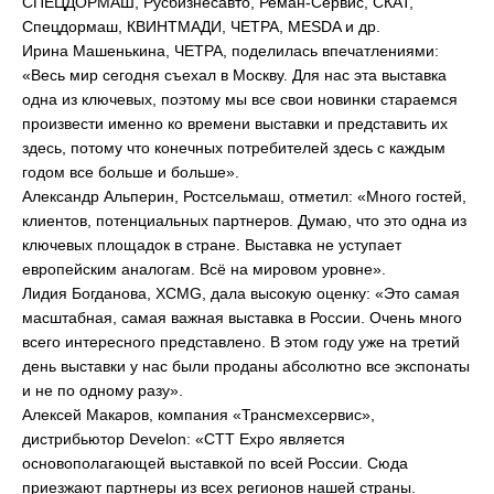
СПЕЦДОРМАШ, Русбизнесавто, Реман-Сервис, СКАТ,
Спецдормаш, КВИНТМАДИ, ЧЕТРА, MESDA и др.
Ирина Машенькина, ЧЕТРА, поделилась впечатлениями:
«Весь мир сегодня съехал в Москву. Для нас эта выставка
одна из ключевых, поэтому мы все свои новинки стараемся
произвести именно ко времени выставки и представить их
здесь, потому что конечных потребителей здесь с каждым
годом все больше и больше».
Александр Альперин, Ростсельмаш, отметил: «Много гостей,
клиентов, потенциальных партнеров. Думаю, что это одна из
ключевых площадок в стране. Выставка не уступает
европейским аналогам. Всё на мировом уровне».
Лидия Богданова, XCMG, дала высокую оценку: «Это самая
масштабная, самая важная выставка в России. Очень много
всего интересного представлено. В этом году уже на третий
день выставки у нас были проданы абсолютно все экспонаты
и не по одному разу».
Алексей Макаров, компания «Трансмехсервис»,
дистрибьютор Develon: «СТТ Expo является
основополагающей выставкой по всей России. Сюда
приезжают партнеры из всех регионов нашей страны.