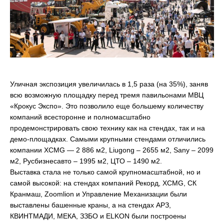
Уличная экспозиция увеличилась в 1,5 раза (на 35%), заняв
всю возможную площадку перед тремя павильонами МВЦ
«Крокус Экспо». Это позволило еще большему количеству
компаний всесторонне и полномасштабно
продемонстрировать свою технику как на стендах, так и на
демо-площадках. Самыми крупными стендами отличились
компании XCMG — 2 886 м2, Liugong – 2655 м2, Sany – 2099
м2, Русбизнесавто – 1995 м2, ЦТО – 1490 м2.
Выставка стала не только самой крупномасштабной, но и
самой высокой: на стендах компаний Рекорд, XCMG, СК
Кранмаш, Zoomlion и Управление Механизации были
выставлены башенные краны, а на стендах АРЗ,
КВИНТМАДИ, МЕКА, ЗЗБО и ELKON были построены