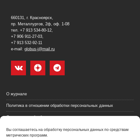
660131, г. Красноярск,
пр. Металлургов, 2ф, оф. 1-08
тел. +7 913 534-80-12,
+7 906 911-27-03,
+7 913 532-92-11
e-mail:
globus-j@mail.ru
О журнале
Политика в отношении обработки персональных данных
Согласие на обработку персональных данных
Пользовательское соглашение (оферта)
Вы соглашаетесь на обработку персональных данных по средствам
метрических программ.