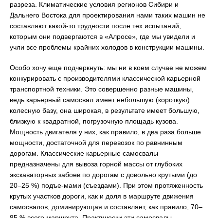
разреза. Климатические условия регионов Сибири и
Дальнего Востока для проектирования нами таких машин не
составляют какой-то трудности после тех испытаний,
которым они подвергаются в «Алросе», где мы увидели и
учли все проблемы крайних холодов в конструкции машины.
Особо хочу еще подчеркнуть: мы ни в коем случае не можем
конкурировать с производителями классической карьерной
транспортной техники. Это совершенно разные машины,
ведь карьерный самосвал имеет небольшую (короткую)
колесную базу, она широкая, в результате имеет большую,
близкую к квадратной, погрузочную площадь кузова.
Мощность двигателя у них, как правило, в два раза больше
мощности, достаточной для перевозок по равнинным
дорогам. Классические карьерные самосвалы
предназначены для вывоза горной массы от глубоких
экскаваторных забоев по дорогам с довольно крутыми (до
20–25 %) подъе-мами (съездами). При этом протяженность
крутых участков дороги, как и доля в маршруте движения
самосвалов, доминирующая и составляет, как правило, 70–
85 % всего маршрута. Практически эти самосвалы