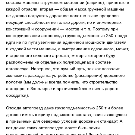
состава машины в груженом состоянии (ширине), принятые в
каждой отрасли; вторая — общая масса груженой машины
не должна нагружать дорожное полотно выше пределов
несущей способности не только дороги, но и инженерных
конструкций и сооружений — мостов и т. п. Поэтому при
конструировании автопоезда грузоподъемностью 250 т надо
идти не по пути увеличения единичной мощности двигателя
и ходовой части машины, а выстраивания сдвоенного, может,
и строенного силового агрегата, моторы которого будут
расположены на отдельных полуприцепах в составе
автопоезда. Наверное, это лучший путь, так как позволит
экономить расходы на устройство (расширение) дорожного
полотна (мы должны всегда помнить, что строительство
автодорог в Заполярье и арктической зоне очень дорого
обходится).
Отсюда автопоезд даже грузоподъемностью 250 т и более
должен иметь ширину подвижного состава, вписывающуюся
в привычный для северных условий дорожный стандарт. А
вот длина таких автопоездов может быть почти
неограниченной, и этого проще достичь! Другой аспект в