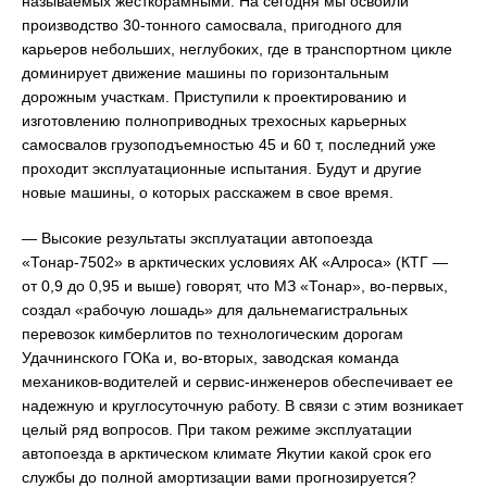
называемых жесткорамными. На сегодня мы освоили
производство 30-тонного самосвала, пригодного для
карьеров небольших, неглубоких, где в транспортном цикле
доминирует движение машины по горизонтальным
дорожным участкам. Приступили к проектированию и
изготовлению полноприводных трехосных карьерных
самосвалов грузоподъемностью 45 и 60 т, последний уже
проходит эксплуатационные испытания. Будут и другие
новые машины, о которых расскажем в свое время.
— Высокие результаты эксплуатации автопоезда
«Тонар-7502» в арктических условиях АК «Алроса» (КТГ —
от 0,9 до 0,95 и выше) говорят, что МЗ «Тонар», во-первых,
создал «рабочую лошадь» для дальнемагистральных
перевозок кимберлитов по технологическим дорогам
Удачнинского ГОКа и, во-вторых, заводская команда
механиков-водителей и сервис-инженеров обеспечивает ее
надежную и круглосуточную работу. В связи с этим возникает
целый ряд вопросов. При таком режиме эксплуатации
автопоезда в арктическом климате Якутии какой срок его
службы до полной амортизации вами прогнозируется?