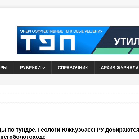
ЕРЫ
РУБРИКИ
СПРАВОЧНИК
АРХИВ ЖУРНАЛА
ды по тундре. Геологи ЮжКузбассГРУ добираютс
снегоболотоходе