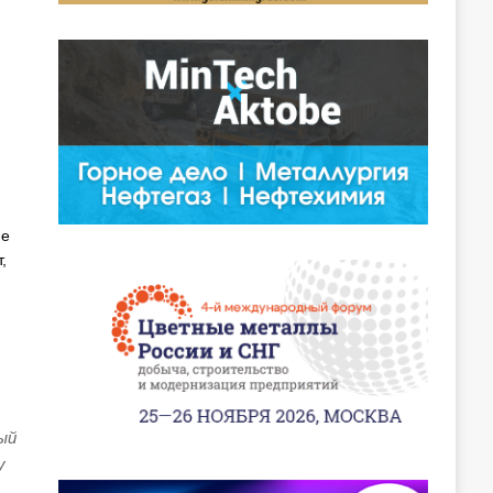
ие
,
ый
у