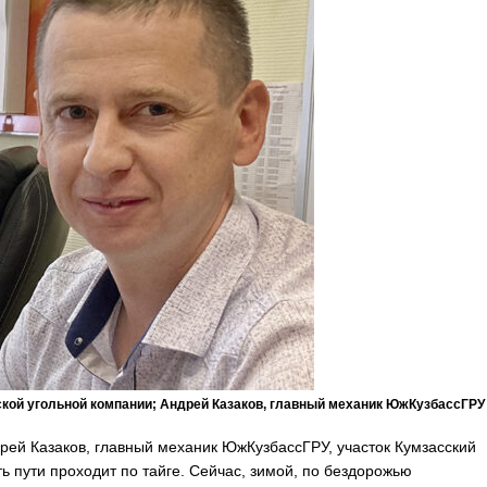
ской угольной компании; Андрей Казаков, главный механик ЮжКузбассГРУ
рей Казаков, главный механик ЮжКузбассГРУ, участок Кумзасский
ть пути проходит по тайге. Сейчас, зимой, по бездорожью