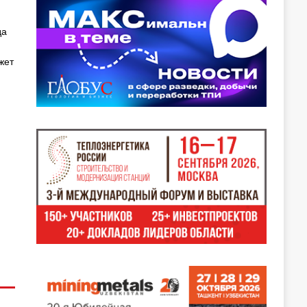
да
жет