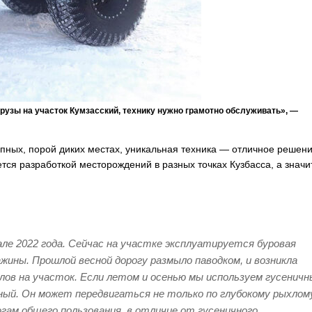
рузы на участок Кумзасский, технику нужно грамотно обслуживать», —
тупных, порой диких местах, уникальная техника — отличное решен
тся разработкой месторождений в разных точках Кузбасса, а значит
ле 2022 года. Сейчас на участке эксплуатируется буровая
жины. Прошлой весной дорогу размыло паводком, и возникла
лов на участок. Если летом и осенью мы используем гусеничн
ный. Он может передвигаться не только по глубокому рыхлом
рогам общего пользования, в отличие от гусеничного.