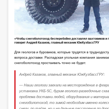
«Чтобы снегоболотоход бесперебойно доставлял вахтовиков и г
говорит Андрей Казаков, главный механик ЮжКузбассГРУ
Для геологов и буровиков, которые трудятся в труднодос
вопроса доставки. Распадская угольная компания занимае
снегоболотоход простаивать точно не будет.
Андрей Казаков, главный механик ЮжКузбассГРУ:
— Наши геологи заехали на месторождение в февра
установка УКБ-5С, бурим геолого-разведочные сква
проблема доставки людей, оборудования и материа
снегоболотоход, то зимой необходим именно колес
снегу, по тайге, но и на дальние расстояния по до