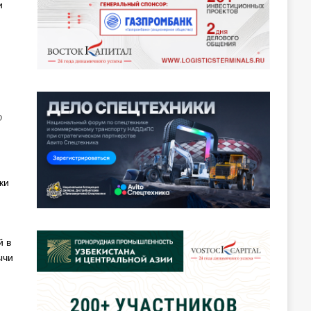
и
о
ки
й в
ычи