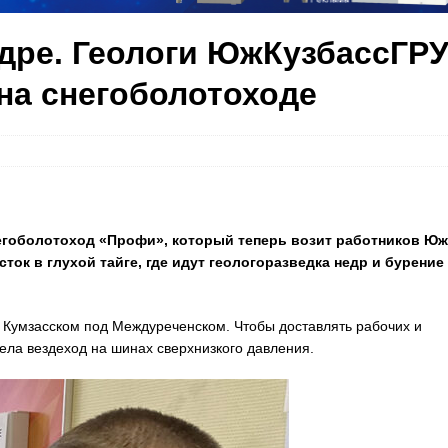
ндре. Геологи ЮжКузбассГР
на снегоболотоходе
егоболотоход «Профи», который теперь возит работников Юж
ток в глухой тайге, где идут геологоразведка недр и бурение
е Кумзасском под Междуреченском. Чтобы доставлять рабочих и
ела вездеход на шинах сверхнизкого давления.