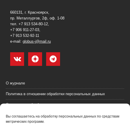
660131, г. Красноярск,
пр. Металлургов, 2ф, оф. 1-08
тел. +7 913 534-80-12,
+7 906 911-27-03,
+7 913 532-92-11
e-mail:
globus-j@mail.ru
О журнале
Политика в отношении обработки персональных данных
Согласие на обработку персональных данных
Пользовательское соглашение (оферта)
Вы соглашаетесь на обработку персональных данных по средствам
метрических программ.
Согласие на получение рекламных материалов