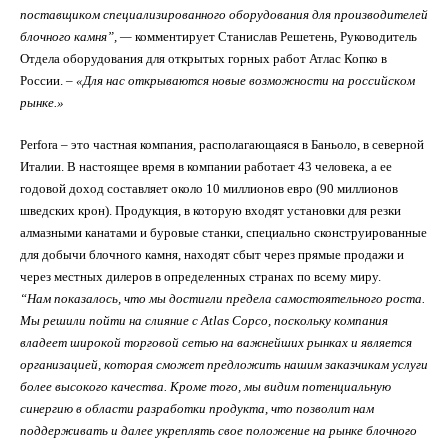
поставщиком специализированного оборудования для производителей
блочного
камня”, —
комментирует Станислав Решетень, Руководитель
Отдела оборудования для открытых горных работ Атлас Копко в
России.
– «Для нас открываются новые возможности на российском
рынке.»
Perfora – это частная компания, располагающаяся в Баньоло, в северной
Италии. В настоящее время в компании работает 43 человека, а ее
годовой доход составляет около 10 миллионов евро (90 миллионов
шведских крон). Продукция, в которую входят установки для резки
алмазными канатами и буровые станки, специально сконструированные
для добычи блочного камня, находят сбыт через прямые продажи и
через местных дилеров в определенных странах по всему миру.
“Нам показалось, что мы достигли предела самостоятельного роста.
Мы решили пойти на слияние с Atlas Copco, поскольку компания
владеет широкой торговой сетью на важнейших рынках и является
организацией, которая сможет предложить нашим заказчикам услуги
более высокого качества. Кроме того, мы видим потенциальную
синергию в области разработки продукта, что позволит нам
поддерживать и далее укреплять свое положение на рынке блочного