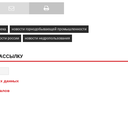
нека
новости горнодобывающей промышленности
ости россии
новости недропользования
РАССЫЛКУ
х данных
иалов