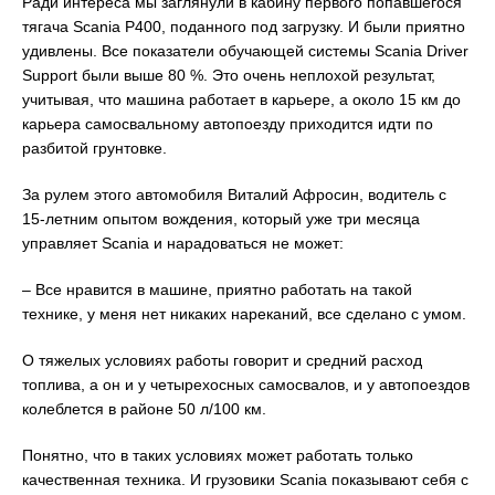
Ради интереса мы заглянули в кабину первого попавшегося
тягача Scania P400, поданного под загрузку. И были приятно
удивлены. Все показатели обучающей системы Scania Driver
Support были выше 80 %. Это очень неплохой результат,
учитывая, что машина работает в карьере, а около 15 км до
карьера самосвальному автопоезду приходится идти по
разбитой грунтовке.
За рулем этого автомобиля Виталий Афросин, водитель с
15-летним опытом вождения, который уже три месяца
управляет Scania и нарадоваться не может:
– Все нравится в машине, приятно работать на такой
технике, у меня нет никаких нареканий, все сделано с умом.
О тяжелых условиях работы говорит и средний расход
топлива, а он и у четырехосных самосвалов, и у автопоездов
колеблется в районе 50 л/100 км.
Понятно, что в таких условиях может работать только
качественная техника. И грузовики Scania показывают себя с