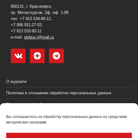
660131, г. Красноярск,
пр. Металлургов, 2ф, оф. 1-08
тел. +7 913 534-80-12,
+7 906 911-27-03,
+7 913 532-92-11
e-mail:
globus-j@mail.ru
О журнале
Политика в отношении обработки персональных данных
Согласие на обработку персональных данных
Пользовательское соглашение (оферта)
Вы соглашаетесь на обработку персональных данных по средствам
метрических программ.
Согласие на получение рекламных материалов