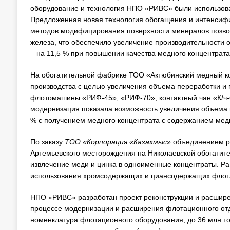
оборудование и технология НПО «РИВС» были использова
Предложенная новая технология обогащения и интенсифи
методов модифицирования поверхности минералов позвол
железа, что обеспечило увеличение производительности о
– на 11,5 % при повышении качества медного концентрата с
На обогатительной фабрике ТОО «Актюбинский медный к
производства с целью увеличения объема переработки и
флотомашины «РИФ-45», «РИФ-70», контактный чан «К/ч
модернизация показала возможность увеличения объема 
% с получением медного концентрата с содержанием меди
По заказу
ТОО «Корпорация «Казахмыс»
объединением ра
Артемьевского месторождения на Николаевской обогатите
извлечение меди и цинка в одноименные концентраты. Ра
использования хромсодержащих и циансодержащих флот
НПО «РИВС» разработан проект реконструкции и расшир
процессе модернизации и расширения флотационного отд
номенклатура флотационного оборудования; до 36 млн то