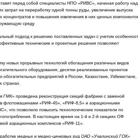
ставят перед собой специалисты НПО «РИВС», начиная работу над
 затрат на переработку одной тонны руды, увеличение выпуска
ых концентратов и повышения извлечения в них ценных компоненто
кружающую среду.
льный подход к решению поставленных задач с учетом особеннос
ффективные технические и проектные решения позволяют
отку новых прорывных технологий обогащения различных видов
огатительного оборудования; десятки реализованных проектов
о-обогатительных предприятий в России, Казахстане, Узбекистане,
х странах.
я ГМК»
проведена реконструкция секций фабрики с заменой
в флотомашинами «РИФ-45», «РИФ-8,5» и аэрационными
», что позволило повысить технологические показатели по
гопотребления. В настоящее время на 1-й и 2-й секциях ОФ
вкой аэрационных комплексов «РИФ-11».
еработке медных и медно-цинковых руд
ОАО
«Учалинский ГОК»