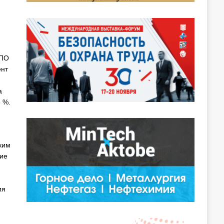
НПО
ент
а
 %.
ким
ие
ия