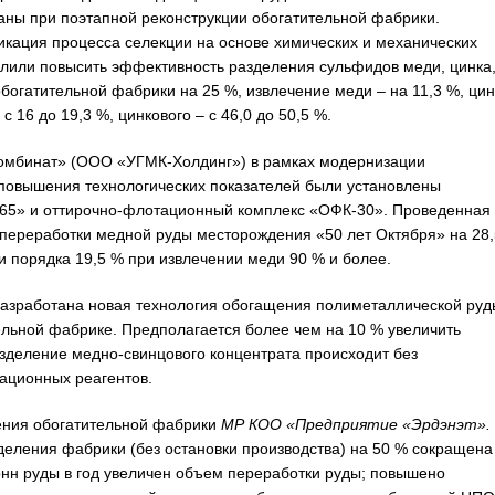
ны при поэтапной реконструкции обогатительной фабрики.
кация процесса селекции на основе химических и механических
или повысить эффективность разделения сульфидов меди, цинка
богатительной фабрики на 25 %, извлечение меди – на 11,3 %, цин
 16 до 19,3 %, цинкового – с 46,0 до 50,5 %.
омбинат» (ООО «УГМК-Холдинг») в рамках модернизации
 повышения технологических показателей были установлены
-65» и оттирочно-флотационный комплекс «ОФК-30». Проведенная
переработки медной руды месторождения «50 лет Октября» на 28,
 порядка 19,5 % при извлечении меди 90 % и более.
зработана новая технология обогащения полиметаллической руд
льной фабрике. Предполагается более чем на 10 % увеличить
зделение медно-свинцового концентрата происходит без
ационных реагентов.
ения обогатительной фабрики
МР КОО «Предприятие «Эрдэнэт».
еления фабрики (без остановки производства) на 50 % сокращена
нн руды в год увеличен объем переработки руды; повышено