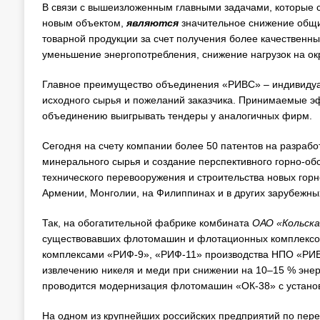
В связи с вышеизложенным главными задачами, которые 
новым объектом,
являются
значительное снижение общих
товарной продукции за счет получения более качественн
уменьшение энергопотребления, снижение нагрузок на о
Главное преимущество объединения «РИВС» – индивидуа
исходного сырья и пожеланий заказчика. Принимаемые э
объединению выигрывать тендеры у аналогичных фирм.
Сегодня на счету компании более 50 патентов на разраб
минерального сырья и создание перспективного горно-об
технического перевооружения и строительства новых горн
Армении, Монголии, на Филиппинах и в других зарубежны
Так, на обогатительной фабрике комбината
ОАО «Кольска
существовавших флотомашин и флотационных комплексо
комплексами «РИФ-9», «РИФ-11» производства НПО «РИВС
извлечению никеля и меди при снижении на 10–15 % энер
проводится модернизация флотомашин «ОК-38» с устано
На одном из крупнейших российских предприятий по пер