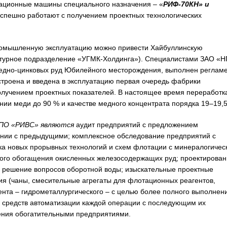
ационные машины специального назначения – «
РИФ-70КН»
и
спешно работают с получением проектных технологических
промышленную эксплуатацию можно привести Хайбуллинскую
ктурное подразделение «УГМК-Холдинга»). Специалистами ЗАО «
едно-цинковых руд Юбилейного месторождения, выполнен реглам
строена и введена в эксплуатацию первая очередь фабрики
получением проектных показателей. В настоящее время переработк
ении меди до 90 % и качестве медного концентрата порядка 19–19,5
НПО «РИВС»
являются
аудит предприятий с предложением
ении с предыдущими; комплексное обследование предприятий с
ка новых прорывных технологий и схем флотации с минералогичес
ого обогащения окисленных железосодержащих руд; проектирован
а; решение вопросов оборотной воды; изыскательные проектные
я (чаны, смесительные агрегаты для флотационных реагентов,
нта – гидрометаллургического – с целью более полного выполнен
 средств автоматизации каждой операции с последующим их
ения обогатительными предприятиями.