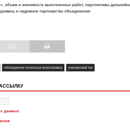
 объем и значимость выполненных работ, перспективы дальнейш
уровень и надежное партнерство объединения.
обогащение полезных ископаемых
учалинский гок
РАССЫЛКУ
х данных
иалов