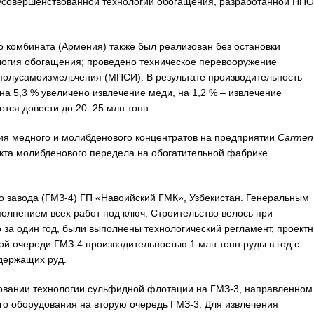
 усовершенствованной технологии обогащения, разработанной НПО
 комбината (Армения) также был реализован без остановки
логия обогащения; проведено техническое перевооружение
полусамоизмельчения (МПСИ). В результате производительность
на 5,3 % увеличено извлечение меди, на 1,2 % – извлечение
тся довести до 20–25 млн тонн.
ния медного и молибденового концентратов на предприятии
Carmen
кта молибденового передела на обогатительной фабрике
го завода (ГМЗ-4) ГП «Навоийский ГМК», Узбекистан. Генеральным
нением всех работ под ключ. Строительство велось при
 за один год, были выполнены технологический регламент, проект
ой очереди ГМЗ-4 производительностью 1 млн тонн руды в год с
держащих руд.
вовании технологии сульфидной флотации на ГМЗ-3, направленном
го оборудования на вторую очередь ГМЗ-3. Для извлечения