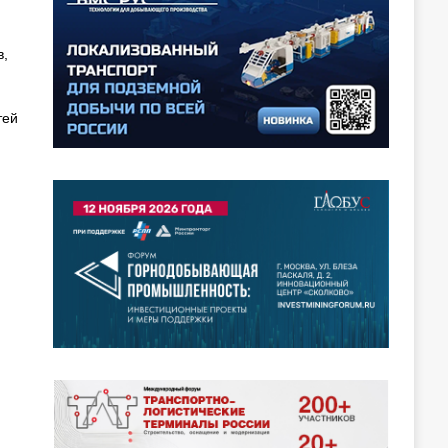
в,
тей