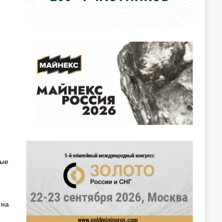
ные
 на