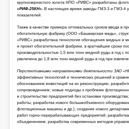
крупнозернистого золота НПО «РИВС» разработаны флот
«РИФ-25КН».
В настоящее время заводы ГМЗ-3 и ГМЗ-4 у
показателей.
Также в качестве примера оптимальных сроков ввода в 
обогатительную фабрику (ООО «Башкирская медь», стру
«РИВС» разработана технология обогащения медных и м
и проект обогатительной фабрики, в кратчайшие сроки по
производительностью 1,5 млн тонн медной руды в год с 
увеличена до 1,8 млн тонн медной руды в год при извлеч
Перспективными направлениями деятельности ЗАО «
эффективных технологий и технических решений в сравн
обоснованием инвестиций на их реконструкцию; разработ
сопровождением; новые подходы к проблеме флотационн
и строительство предприятий без остановки производств
работы; разработка нового большеобъемного оборудовани
флотационные машины и др.); создание нового департаме
работ горно-перерабатывающих предприятий; разработка
объединением; разработка современных методов управл