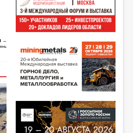
Я
бень