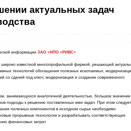
шении актуальных задач
водства
ической информации
ЗАО «НПО «РИВС»
я широко известной многопрофильной фирмой, решающей актуаль
тивных технологий обогащения полезных ископаемых; модернизаци
й со сдачей под ключ; модернизация и создание современного
.
рм, занимающихся аналогичной деятельностью, большое значение
ков подходы к решению поставленных ими задач. При этом следуе
ржания полезных компонентов в исходном сырье необходимо
 новые прорывные технологии и разрабатывать соответствующее
нию финансовых затрат.