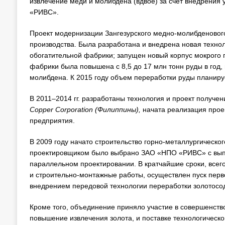
извлечение меди и молибдена (вдвое) за счет внедрения
«РИВС».
Проект модернизации Зангезурского медно-молибденового
производства. Была разработана и внедрена новая техно
обогатительной фабрики; запущен новый корпус мокрого 
фабрики была повышена с 8,5 до 17 млн тонн руды в год, 
молибдена. К 2015 году объем переработки руды планируе
В 2011–2014 гг. разработаны технология и проект получе
Copper
Corporation
(Филиппины),
начата реализация прое
предприятия.
В 2009 году начато строительство горно-металлургическо
проектировщиком было выбрано ЗАО «НПО «РИВС» с выпол
параллельном проектировании. В кратчайшие сроки, всего
и строительно-монтажные работы, осуществлен пуск перв
внедрением передовой технологии переработки золотосо
Кроме того, объединение приняло участие в совершенст
повышение извлечения золота, и поставке технологическо