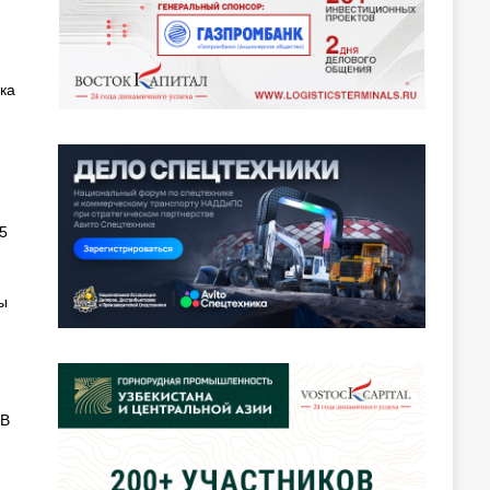
,
ка
5
ы
В