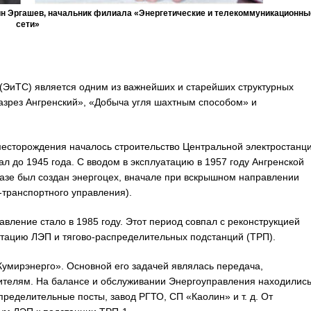
кин Эргашев, начальник филиала «Энергетические и телекоммуникационны
сети»
(ЭиТС) является одним из важнейших и старейших структурных
азрез Ангренский», «Добыча угля шахтным способом» и
о месторождения началось строительство Центральной электростанц
 до 1945 года. С вводом в эксплуатацию в 1957 году Ангренской
азе был создан энергоцех, вначале при вскрышном направлении
-транспортного управления).
ление стало в 1985 году. Этот период совпал с реконструкцией
атацию ЛЭП и тягово-распределительных подстанций (ТРП).
Кумирэнерго». Основной его задачей являлась передача,
ителям. На балансе и обслуживании Энергоуправления находилис
еделительные посты, завод РГТО, СП «Каолин» и т. д. От