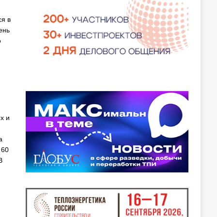
я в
ень
о
х и
а
 60
В