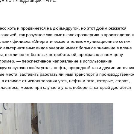
ум ЛЭП к подстанции ТРП-1.
сс хоть и продвинется на дюйм-другой, но этот дюйм окажется
 задачей, как разумнее экономить электроэнергию в производствен
альник филиала «Энергетические и телекоммуникационные сети»
 альтернативных видов энергии имеет большое значение в плане
ы, в отличие от бытовых потребителей, прекрасно знаем цену
апример, — перспективное направление в использовании
круглосуточно жжём уголь, нефть, природный газ и другие источни
ые места, заставить работать личный транспорт и производственно
в отличие от использования угля, нефти и газа, которые, сгорая,
аситесь, можно при случае и уголь поберечь, который достаётся