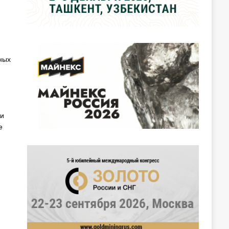
ных
ки
е