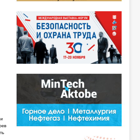
 и
рев
ть