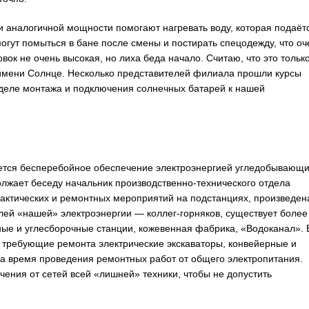
 аналогичной мощности помогают нагревать воду, которая подаётс
гут помыться в бане после смены и постирать спецодежду, что оч
вок не очень высокая, но лиха беда начало. Считаю, что это тольк
 имени Солнце. Несколько представителей филиала прошли курсы
деле монтажа и подключения солнечных батарей к нашей
ется бесперебойное обеспечение электроэнергией угледобывающи
лжает беседу начальник производственно-технического отдела
актических и ремонтных мероприятий на подстанциях, произведен
ей «нашей» электроэнергии — коллег-горняков, существует более
ные и углесборочные станции, кожевенная фабрика, «Водоканал». 
 требующие ремонта электрические экскаваторы, конвейерные и
на время проведения ремонтных работ от общего электропитания.
ения от сетей всей «лишней» техники, чтобы не допустить