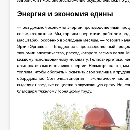
Ангренской ГРЭС энергоснабжение осуществлялось по дв
Энергия и экономия едины
— Без должной экономии энергии производственный проце
весьма затратным. Мы, горняки-энергетики, работаем над
масштабах, особенно в холодные месяцы, — говорит нач
Эркин Эргашев. — Внедрение в производственный процесс
экономии электричества, расход которого весьма велик. М
каждому использованному киловатту. Гелиоэнергетика, н
альтернативных источников энергии. Несмотря на это, мы 
топлива, чтобы обогреть и осветить свои жилища и трудов
оборудование. Солнечная энергия — экологически чистая, 
выделяют вредные вещества в окружающую среду. Но, согл
благодаря тяжёлому горняцкому труду.