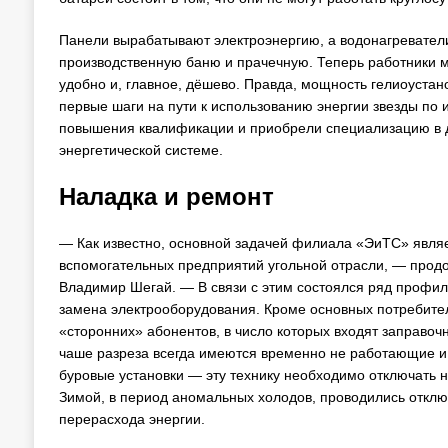
Панели вырабатывают электроэнергию, а водонагреватели
производственную баню и прачечную. Теперь работники мо
удобно и, главное, дёшево. Правда, мощность гелиоустано
первые шаги на пути к использованию энергии звезды по
повышения квалификации и приобрели специализацию в 
энергетической системе.
Наладка и ремонт
— Как известно, основной задачей филиала «ЭиТС» явля
вспомогательных предприятий угольной отрасли, — продо
Владимир Шегай. — В связи с этим состоялся ряд профил
замена электрооборудования. Кроме основных потребител
«сторонних» абонентов, в число которых входят заправоч
чаше разреза всегда имеются временно не работающие и
буровые установки — эту технику необходимо отключать 
Зимой, в период аномальных холодов, проводились отключ
перерасхода энергии.