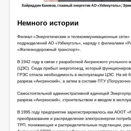
Хайриддин Каюмов, главный энергетик АО «Узбекуголь»; Эр
Немного истории
Филиал «Энергетические и телекоммуникационные сети» 
подразделений АО «Узбекуголь», наряду с филиалами «Р
«Железнодорожный транспорт».
В 1942 году в связи с разработкой Ангренского угольног
(ЦЭС). Сюда прибыл энергопоезд, который функционировал
ГРЭС отпала необходимость в эксплуатации ЦЭС. На её б
разреза «Ангренский», а затем в составе ПТУ (Погрузочно
Самостоятельной административной единицей Энергоуправ
разреза «Ангренский», строительством и вводом в эксплу
В 1995 году предприятие зарегистрировалось как АООТ «
преобразование и распределение электроэнергии потреб
ТРП, понижающие и распределительные подстанции, распр