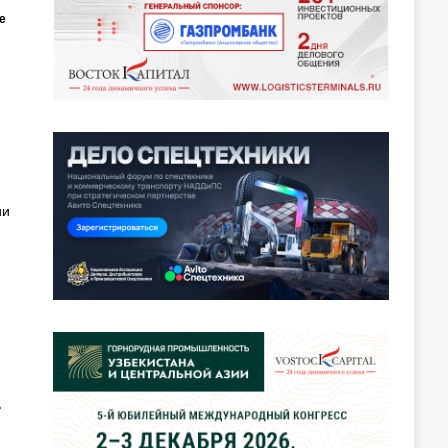
е
ии
ь